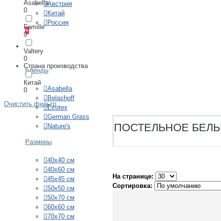
Asabella
Австрия
0
Китай
Россия
Famille
+
0
ПОДУШКИ
Valtery
0
Страна производства
Бренды
Китай
Asabella
0
Belashoff
Очистить фильтр
Ecotex
German Grass
ПОСТЕЛЬНОЕ БЕЛЬ
Nature's
Размеры
40х40 см
40х60 см
На странице:
45х45 см
Сортировка:
50х50 см
50х70 см
60х60 см
70х70 см