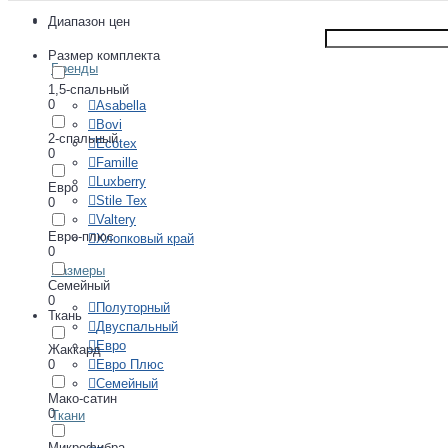
ПОСТЕЛЬНОЕ БЕЛЬЕ
Диапазон цен
Размер комплекта
Бренды
1,5-спальный
0
Asabella
Bovi
2-спальный
Ecotex
0
Famille
Luxberry
Евро
Stile Tex
0
Valtery
Евро-плюс
Хлопковый край
0
Размеры
Семейный
0
Полуторный
Ткань
Двуспальный
Евро
Жаккард
0
Евро Плюс
Семейный
Мако-сатин
0
Ткани
Микрофибра