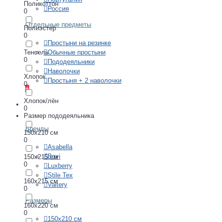
Поликоттон
Россия
0
Отдельные предметы
Полиэстер
0
Простыни на резинке
Тенсель
Обычные простыни
0
Пододеяльники
Наволочки
Хлопок
Простыня + 2 наволочки
0
+
Хлопок/лён
ПОКРЫВАЛА
0
Размер пододеяльника
Бренды
150х210 см
0
Asabella
Bovi
150х215 см
0
Luxberry
Stile Tex
160х215 см
Valtery
0
Размеры
160х220 см
0
150х210 см