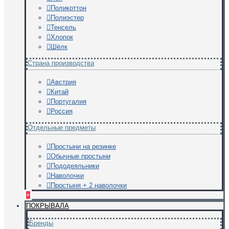
Поликоттон
Полиэстер
Тенсель
Хлопок
Шёлк
Страна производства
Австрия
Китай
Португалия
Россия
Отдельные предметы
Простыни на резинке
Обычные простыни
Пододеяльники
Наволочки
Простыня + 2 наволочки
+
ПОКРЫВАЛА
Бренды