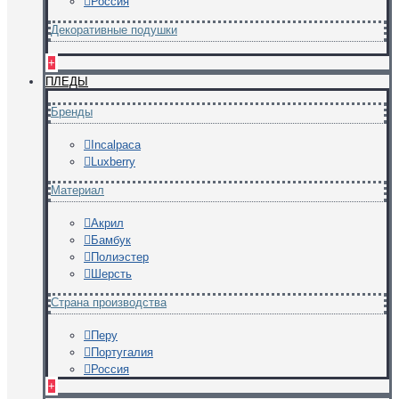
Россия
Декоративные подушки
+
ПЛЕДЫ
Бренды
Incalpaca
Luxberry
Материал
Акрил
Бамбук
Полиэстер
Шерсть
Страна производства
Перу
Португалия
Россия
+