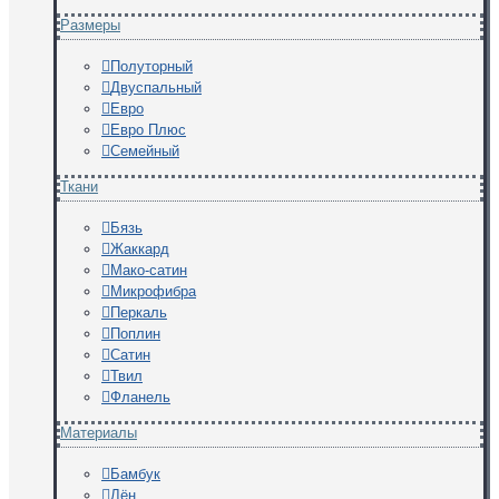
Размеры
Полуторный
Двуспальный
Евро
Евро Плюс
Семейный
Ткани
Бязь
Жаккард
Мако-сатин
Микрофибра
Перкаль
Поплин
Сатин
Твил
Фланель
Материалы
Бамбук
Лён