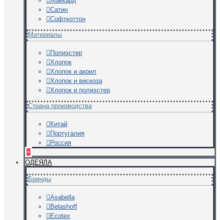
Жаккард
Сатин
Софткоттон
Материалы
Полиэстер
Хлопок
Хлопок и акрил
Хлопок и вискоза
Хлопок и полиэстер
Страна производства
Китай
Португалия
Россия
+
ОДЕЯЛА
Бренды
Asabella
Belashoff
Ecotex