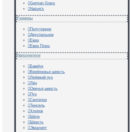
German Grass
Nature's
Размеры
Полуторное
Двуспальное
Евро
Евро Плюс
Наполнители
Бамбук
Верблюжья шерсть
Лебяжий пух
Лён
Овечья шерсть
Пух
Синтепон
Тенсель
Хлопок
Шёлк
Шерсть
Эвкалипт