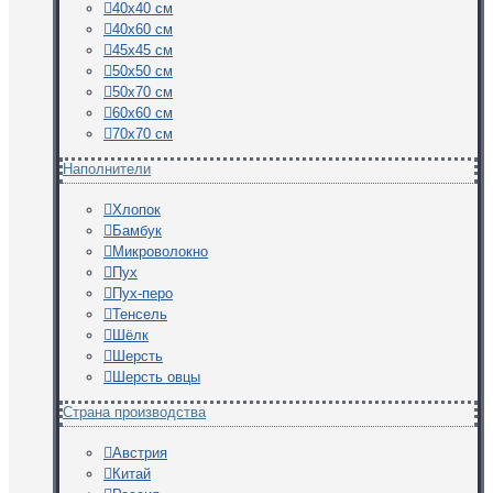
40х40 см
40х60 см
45х45 см
50х50 см
50х70 см
60х60 см
70х70 см
Наполнители
Хлопок
Бамбук
Микроволокно
Пух
Пух-перо
Тенсель
Шёлк
Шерсть
Шерсть овцы
Страна производства
Австрия
Китай