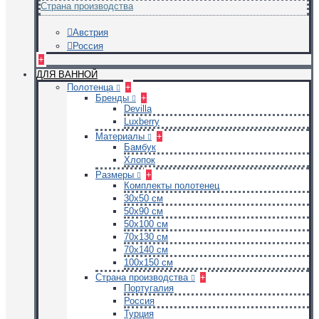
Страна производства
Австрия
Россия
+
ДЛЯ ВАННОЙ
Полотенца
+
Бренды
+
Devilla
Luxberry
Материалы
+
Бамбук
Хлопок
Размеры
+
Комплекты полотенец
30х50 см
50х90 см
50х100 см
70х130 см
70х140 см
100х150 см
Страна производства
+
Португалия
Россия
Турция