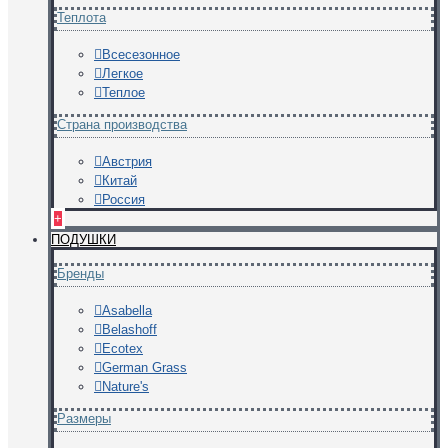
Теплота
Всесезонное
Легкое
Теплое
Страна производства
Австрия
Китай
Россия
+
ПОДУШКИ
Бренды
Asabella
Belashoff
Ecotex
German Grass
Nature's
Размеры