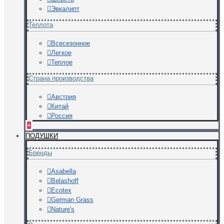
Эвкалипт
Теплота
Всесезонное
Легкое
Теплое
Страна производства
Австрия
Китай
Россия
+
ПОДУШКИ
Бренды
Asabella
Belashoff
Ecotex
German Grass
Nature's