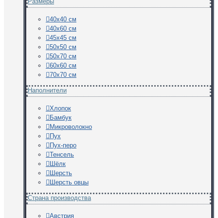
Размеры
40х40 см
40х60 см
45х45 см
50х50 см
50х70 см
60х60 см
70х70 см
Наполнители
Хлопок
Бамбук
Микроволокно
Пух
Пух-перо
Тенсель
Шёлк
Шерсть
Шерсть овцы
Страна производства
Австрия