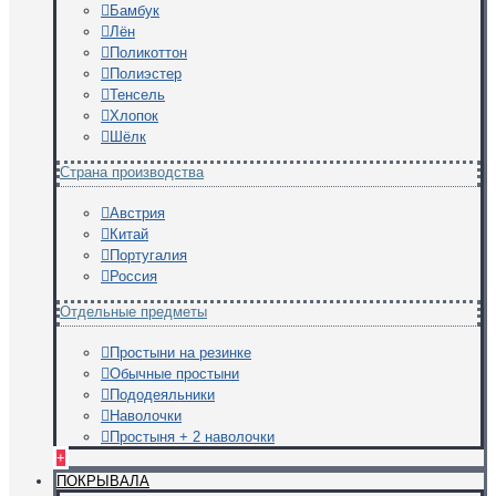
Бамбук
Лён
Поликоттон
Полиэстер
Тенсель
Хлопок
Шёлк
Страна производства
Австрия
Китай
Португалия
Россия
Отдельные предметы
Простыни на резинке
Обычные простыни
Пододеяльники
Наволочки
Простыня + 2 наволочки
+
ПОКРЫВАЛА