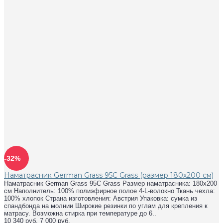
-32%
Наматрасник German Grass 95C Grass (размер 180х200 см)
Наматрасник German Grass 95C Grass Размер наматрасника: 180х200
см Наполнитель: 100% полиэфирное полое 4-L-волокно Ткань чехла:
100% хлопок Страна изготовления: Австрия Упаковка: сумка из
спандбонда на молнии Широкие резинки по углам для крепления к
матрасу. Возможна стирка при температуре до 6..
10 340 руб.
7 000 руб.