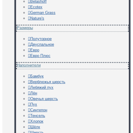
Belashoff
Ecotex
German Grass
Nature's
Размеры
Полуторное
Двуспальное
Евро
Евро Плюс
Наполнители
Бамбук
Верблюжья шерсть
Лебяжий пух
Лён
Овечья шерсть
Пух
Синтепон
Тенсель
Хлопок
Шёлк
Шерсть