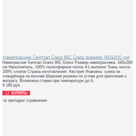
Наматрасник German Grass 95C Grass (размер 160х200 см)
Наматрасник German Grass 95C Grass Размер наматрасника: 160х200
см Наполнитель: 100% полиэфирное полое 4-L-волокно Ткань чехла:
100% хлопок Страна изготовления: Австрия Упаковка: сумка из
спандбонда на молнии Широкие резинки по углам для крепления к
матрасу. Возможна стирка при температуре до 6..
9 180 руб.
КУПИТЬ
в закладки
сравнение