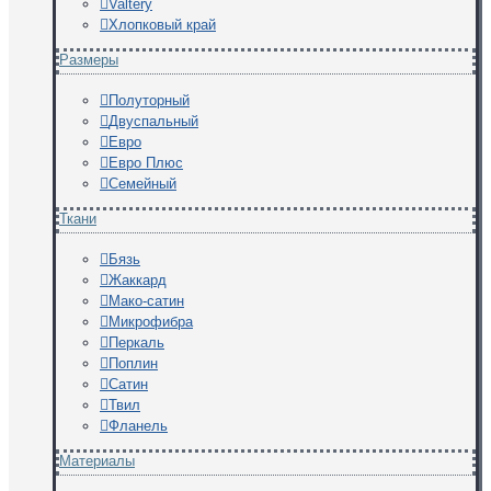
Valtery
Хлопковый край
Размеры
Полуторный
Двуспальный
Евро
Евро Плюс
Семейный
Ткани
Бязь
Жаккард
Мако-сатин
Микрофибра
Перкаль
Поплин
Сатин
Твил
Фланель
Материалы