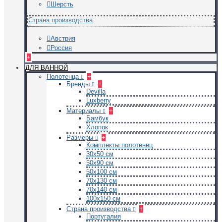
Шерсть
Страна производства
Австрия
Россия
+
ДЛЯ ВАННОЙ
Полотенца
+
Бренды
+
Devilla
Luxberry
Материалы
+
Бамбук
Хлопок
Размеры
+
Комплекты полотенец
30х50 см
50х90 см
50х100 см
70х130 см
70х140 см
100х150 см
Страна производства
+
Португалия