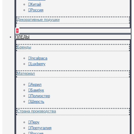
Китай
Россия
Декоративные подушки
+
ПЛЕДЫ
Бренды
Incalpaca
Luxberry
Материал
Акрил
Бамбук
Полиэстер
Шерсть
Страна производства
Перу
Португалия
Россия