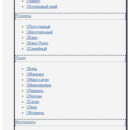
Valtery
Хлопковый край
Размеры
Полуторный
Двуспальный
Евро
Евро Плюс
Семейный
Ткани
Бязь
Жаккард
Мако-сатин
Микрофибра
Перкаль
Поплин
Сатин
Твил
Фланель
Материалы