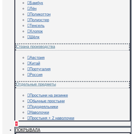
Бамбук
Лён
Поликоттон
Полиэстер
Тенсель
Хлопок
Шёлк
Страна производства
Австрия
Китай
Португалия
Россия
Отдельные предметы
Простыни на резинке
Обычные простыни
Пододеяльники
Наволочки
Простыня + 2 наволочки
+
ПОКРЫВАЛА