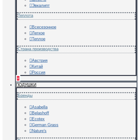
Эвкалипт
Теплота
Всесезонное
Легкое
Теплое
Страна производства
Австрия
Китай
Россия
+
ПОДУШКИ
Бренды
Asabella
Belashoff
Ecotex
German Grass
Nature's