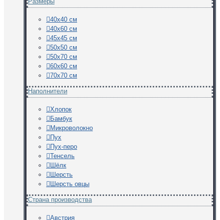
Размеры
40х40 см
40х60 см
45х45 см
50х50 см
50х70 см
60х60 см
70х70 см
Наполнители
Хлопок
Бамбук
Микроволокно
Пух
Пух-перо
Тенсель
Шёлк
Шерсть
Шерсть овцы
Страна производства
Австрия