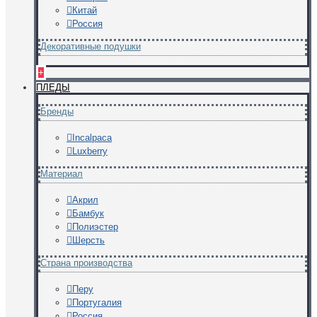
Китай
Россия
Декоративные подушки
+
ПЛЕДЫ
Бренды
Incalpaca
Luxberry
Материал
Акрил
Бамбук
Полиэстер
Шерсть
Страна производства
Перу
Португалия
Россия