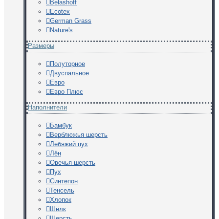
Belashoff
Ecotex
German Grass
Nature's
Размеры
Полуторное
Двуспальное
Евро
Евро Плюс
Наполнители
Бамбук
Верблюжья шерсть
Лебяжий пух
Лён
Овечья шерсть
Пух
Синтепон
Тенсель
Хлопок
Шёлк
Шерсть