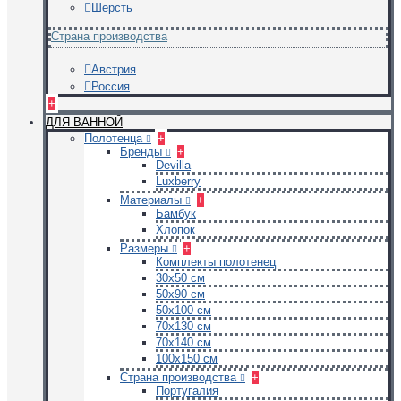
Шерсть
Страна производства
Австрия
Россия
+
ДЛЯ ВАННОЙ
Полотенца
+
Бренды
+
Devilla
Luxberry
Материалы
+
Бамбук
Хлопок
Размеры
+
Комплекты полотенец
30х50 см
50х90 см
50х100 см
70х130 см
70х140 см
100х150 см
Страна производства
+
Португалия