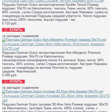
Подушка German Grass Double Tencel (размер 50х70 см)
Подушка German Grass антиаллергенная Double Tencel Размер
подушки: 50х70 см Наполнитель: тенсель Ткань чехла: 60% тенсель,
40% хлопок, сатин Страна изготовления: Австрия Упаковка: сумка из
спандбонда на молнии Подушка средней упругости. Чехол подушки
простеган 100% тенселем, внутри подушек - ми..
6 710 руб.
КУПИТЬ
в закладки
сравнение
Подушка German Grass Non-Allergenic Premium (размер
50х70 см)
Подушка German Grass антиаллергенная Non-Allergenic Premium
Размер подушки: 50х70 см Наполнитель:
гипоалергенное полиэфирное полое 4-L-волокно Ткань чехла: 60%
тенсель, 40% хлопок, сатин Страна изготовления: Австрия Упаковка:
сумка из спандбонда на молнии Плотность подушки
средняя. Фактический ..
5 430 руб.
КУПИТЬ
в закладки
сравнение
Подушка German Grass пуховая 3D Aloe Vera (размер 50х70
см)
Подушка German Grass пуховая 3D Aloe Vera Размер подушки: 50х70
см Наполнитель: пух/перо Ткань чехла: 100% хлопок, сатин, с
обработкой Aloe Vera Страна изготовления: Австрия Упаковка: сумка