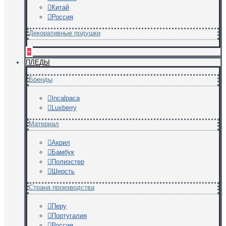
Китай
Россия
Декоративные подушки
+
ПЛЕДЫ
Бренды
Incalpaca
Luxberry
Материал
Акрил
Бамбук
Полиэстер
Шерсть
Страна производства
Перу
Португалия
Россия