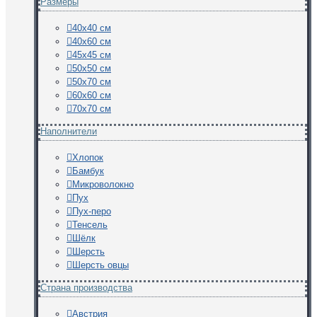
Размеры
40х40 см
40х60 см
45х45 см
50х50 см
50х70 см
60х60 см
70х70 см
Наполнители
Хлопок
Бамбук
Микроволокно
Пух
Пух-перо
Тенсель
Шёлк
Шерсть
Шерсть овцы
Страна производства
Австрия