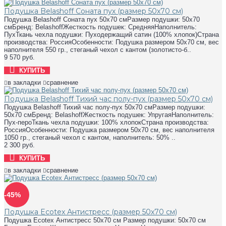
Подушка Belashoff Соната пух (размер 50х70 см)
Подушка Belashoff Соната пух 50х70 смРазмер подушки: 50х70
смБренд: BelashoffЖесткость подушек: СредняяНаполнитель:
ПухТкань чехла подушки: Пуходержащий сатин (100% хлопок)Страна
производства: РоссияОсобенности: Подушка размером 50х70 см, вес
наполнителя 550 гр., стеганый чехол с кантом (золотисто-б..
9 570 руб.
КУПИТЬ
в закладки
сравнение
Подушка Belashoff Тихий час полу-пух (размер 50х70 см)
Подушка Belashoff Тихий час полу-пух 50х70 смРазмер подушки:
50х70 смБренд: BelashoffЖесткость подушек: УпругаяНаполнитель:
Пух-пероТкань чехла подушки: 100% хлопокСтрана производства:
РоссияОсобенности: Подушка размером 50х70 см, вес наполнителя
1050 гр., стеганый чехол с кантом, наполнитель: 50% ..
2 300 руб.
КУПИТЬ
в закладки
сравнение
-45%
Подушка Ecotex Антистресс (размер 50х70 см)
Подушка Ecotex Антистресс 50х70 см Размер подушки: 50х70 см