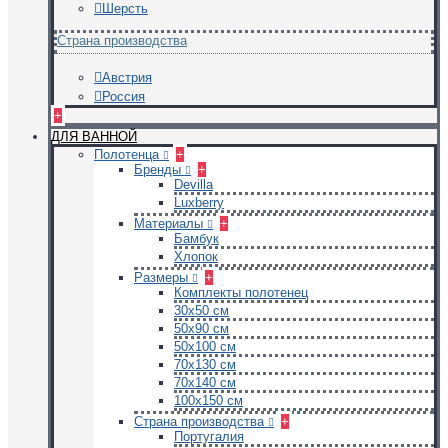
Шерсть
Страна производства
Австрия
Россия
+
ДЛЯ ВАННОЙ
Полотенца
+
Бренды
+
Devilla
Luxberry
Материалы
+
Бамбук
Хлопок
Размеры
+
Комплекты полотенец
30х50 см
50х90 см
50х100 см
70х130 см
70х140 см
100х150 см
Страна производства
+
Португалия