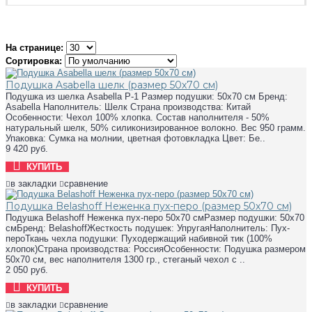
На странице:
Сортировка:
Подушка Asabella шелк (размер 50х70 см)
Подушка из шелка Asabella P-1 Размер подушки: 50х70 см Бренд:
Asabella Наполнитель: Шелк Страна производства: Китай
Особенности: Чехол 100% хлопка. Состав наполнителя - 50%
натуральный шелк, 50% силиконизированное волокно. Вес 950 грамм.
Упаковка: Сумка на молнии, цветная фотовкладка Цвет: Бе..
9 420 руб.
КУПИТЬ
в закладки
сравнение
Подушка Belashoff Неженка пух-перо (размер 50х70 см)
Подушка Belashoff Неженка пух-перо 50х70 смРазмер подушки: 50х70
смБренд: BelashoffЖесткость подушек: УпругаяНаполнитель: Пух-
пероТкань чехла подушки: Пуходержащий набивной тик (100%
хлопок)Страна производства: РоссияОсобенности: Подушка размером
50х70 см, вес наполнителя 1300 гр., стеганый чехол с ..
2 050 руб.
КУПИТЬ
в закладки
сравнение