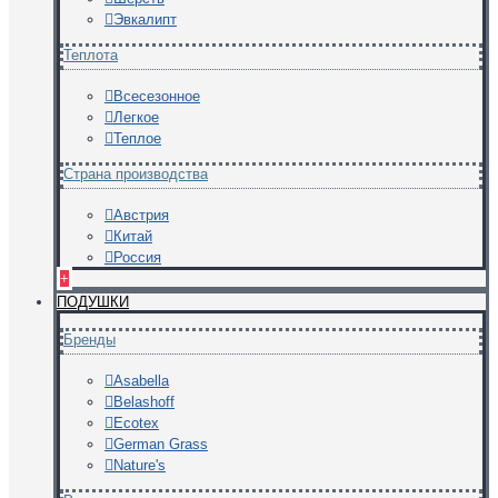
Эвкалипт
Теплота
Всесезонное
Легкое
Теплое
Страна производства
Австрия
Китай
Россия
+
ПОДУШКИ
Бренды
Asabella
Belashoff
Ecotex
German Grass
Nature's