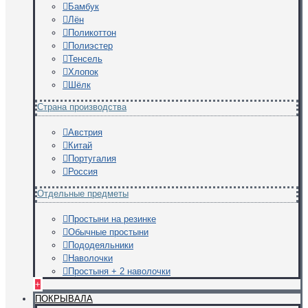
Бамбук
Лён
Поликоттон
Полиэстер
Тенсель
Хлопок
Шёлк
Страна производства
Австрия
Китай
Португалия
Россия
Отдельные предметы
Простыни на резинке
Обычные простыни
Пододеяльники
Наволочки
Простыня + 2 наволочки
+
ПОКРЫВАЛА