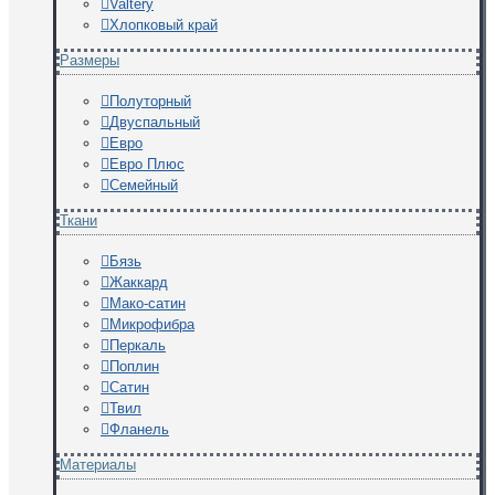
Valtery
Хлопковый край
Размеры
Полуторный
Двуспальный
Евро
Евро Плюс
Семейный
Ткани
Бязь
Жаккард
Мако-сатин
Микрофибра
Перкаль
Поплин
Сатин
Твил
Фланель
Материалы