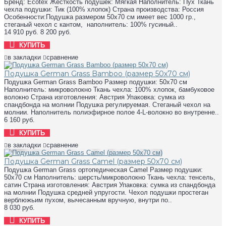
Бренд: Ecotex Жесткость подушек: Мягкая Наполнитель: Пух Ткань
чехла подушки: Тик (100% хлопок) Страна производства: Россия
Особенности:Подушка размером 50х70 см имеет вес 1000 гр.,
стеганый чехол с кантом, наполнитель: 100% гусиный..
14 910 руб.
8 200 руб.
КУПИТЬ
в закладки
сравнение
Подушка German Grass Bamboo (размер 50х70 см)
Подушка German Grass Bamboo Размер подушки: 50х70 см
Наполнитель: микроволокно Ткань чехла: 100% хлопок, бамбуковое
волокно Страна изготовления: Австрия Упаковка: сумка из
спандбонда на молнии Подушка регулируемая. Стеганый чехол на
молнии. Наполнитель полиэфирное полое 4-L-волокно во внутренне..
6 160 руб.
КУПИТЬ
в закладки
сравнение
Подушка German Grass Camel (размер 50х70 см)
Подушка German Grass ортопедическая Camel Размер подушки:
50х70 см Наполнитель: шерсть/микроволокно Ткань чехла: тенсель,
сатин Страна изготовления: Австрия Упаковка: сумка из спандбонда
на молнии Подушка средней упругости. Чехол подушки простеган
верблюжьим пухом, вычесанным вручную, внутри по..
8 030 руб.
КУПИТЬ