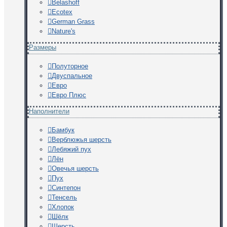
Belashoff
Ecotex
German Grass
Nature's
Размеры
Полуторное
Двуспальное
Евро
Евро Плюс
Наполнители
Бамбук
Верблюжья шерсть
Лебяжий пух
Лён
Овечья шерсть
Пух
Синтепон
Тенсель
Хлопок
Шёлк
Шерсть