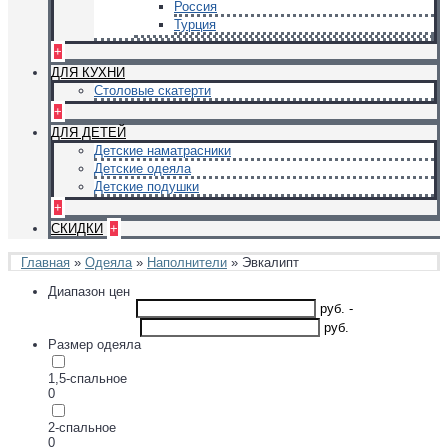
Россия
Турция
+
ДЛЯ КУХНИ
Столовые скатерти
+
ДЛЯ ДЕТЕЙ
Детские наматрасники
Детские одеяла
Детские подушки
+
СКИДКИ
+
Главная
»
Одеяла
»
Наполнители
» Эвкалипт
Диапазон цен
руб.
-
руб.
Размер одеяла
1,5-спальное
0
2-спальное
0