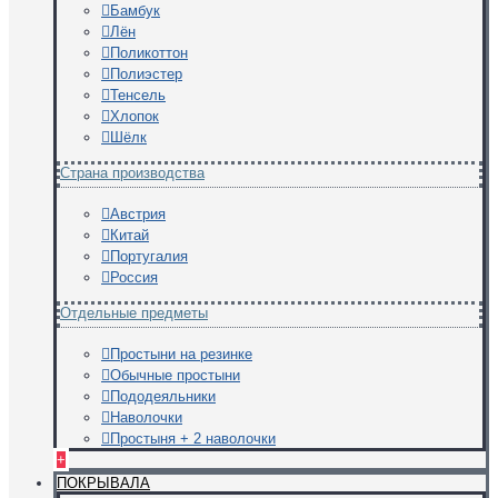
Бамбук
Лён
Поликоттон
Полиэстер
Тенсель
Хлопок
Шёлк
Страна производства
Австрия
Китай
Португалия
Россия
Отдельные предметы
Простыни на резинке
Обычные простыни
Пододеяльники
Наволочки
Простыня + 2 наволочки
+
ПОКРЫВАЛА