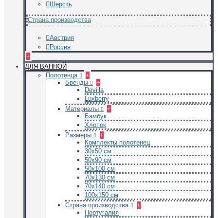
Шерсть
Страна производства
Австрия
Россия
+
ДЛЯ ВАННОЙ
Полотенца
+
Бренды
+
Devilla
Luxberry
Материалы
+
Бамбук
Хлопок
Размеры
+
Комплекты полотенец
30х50 см
50х90 см
50х100 см
70х130 см
70х140 см
100х150 см
Страна производства
+
Португалия