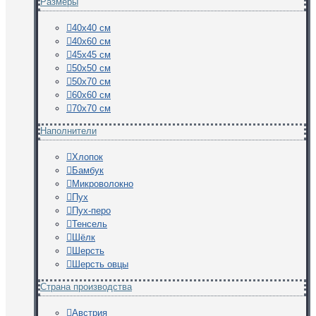
Размеры
40х40 см
40х60 см
45х45 см
50х50 см
50х70 см
60х60 см
70х70 см
Наполнители
Хлопок
Бамбук
Микроволокно
Пух
Пух-перо
Тенсель
Шёлк
Шерсть
Шерсть овцы
Страна производства
Австрия