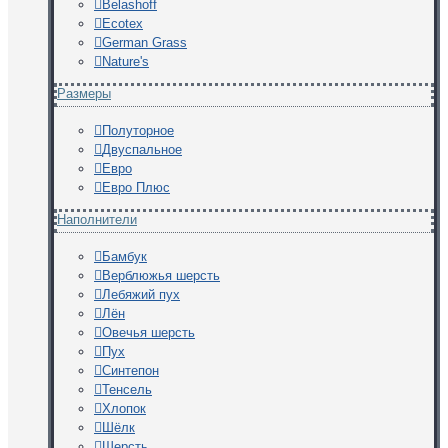
Belashoff
Ecotex
German Grass
Nature's
Размеры
Полуторное
Двуспальное
Евро
Евро Плюс
Наполнители
Бамбук
Верблюжья шерсть
Лебяжий пух
Лён
Овечья шерсть
Пух
Синтепон
Тенсель
Хлопок
Шёлк
Шерсть