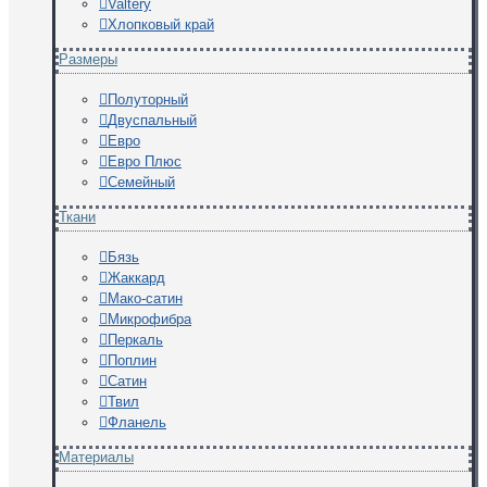
Valtery
Хлопковый край
Размеры
Полуторный
Двуспальный
Евро
Евро Плюс
Семейный
Ткани
Бязь
Жаккард
Мако-сатин
Микрофибра
Перкаль
Поплин
Сатин
Твил
Фланель
Материалы