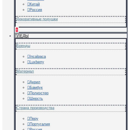
Китай
Россия
Декоративные подушки
+
ПЛЕДЫ
Бренды
Incalpaca
Luxberry
Материал
Акрил
Бамбук
Полиэстер
Шерсть
Страна производства
Перу
Португалия
Россия