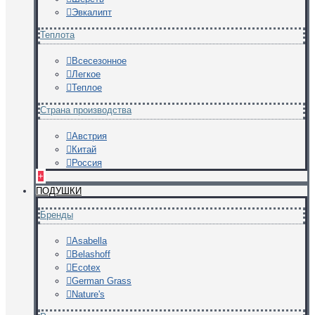
Эвкалипт
Теплота
Всесезонное
Легкое
Теплое
Страна производства
Австрия
Китай
Россия
+
ПОДУШКИ
Бренды
Asabella
Belashoff
Ecotex
German Grass
Nature's