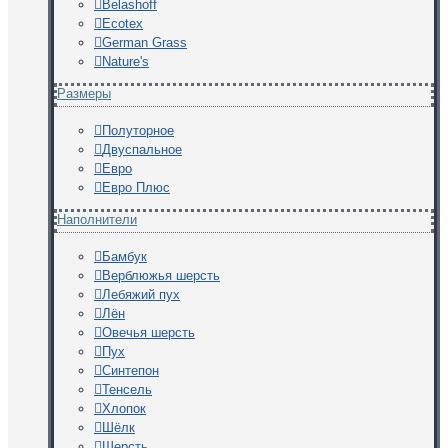
Belashoff
Ecotex
German Grass
Nature's
Размеры
Полуторное
Двуспальное
Евро
Евро Плюс
Наполнители
Бамбук
Верблюжья шерсть
Лебяжий пух
Лён
Овечья шерсть
Пух
Синтепон
Тенсель
Хлопок
Шёлк
Шерсть