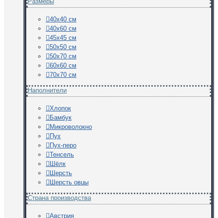
Размеры
40х40 см
40х60 см
45х45 см
50х50 см
50х70 см
60х60 см
70х70 см
Наполнители
Хлопок
Бамбук
Микроволокно
Пух
Пух-перо
Тенсель
Шёлк
Шерсть
Шерсть овцы
Страна производства
Австрия