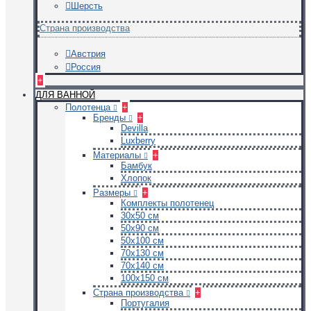
Шерсть
Страна производства
Австрия
Россия
+
ДЛЯ ВАННОЙ
Полотенца
+
Бренды
+
Devilla
Luxberry
Материалы
+
Бамбук
Хлопок
Размеры
+
Комплекты полотенец
30х50 см
50х90 см
50х100 см
70х130 см
70х140 см
100х150 см
Страна производства
+
Португалия