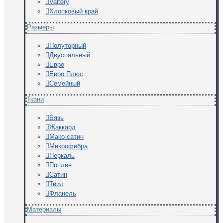
Valtery
Хлопковый край
Размеры
Полуторный
Двуспальный
Евро
Евро Плюс
Семейный
Ткани
Бязь
Жаккард
Мако-сатин
Микрофибра
Перкаль
Поплин
Сатин
Твил
Фланель
Материалы