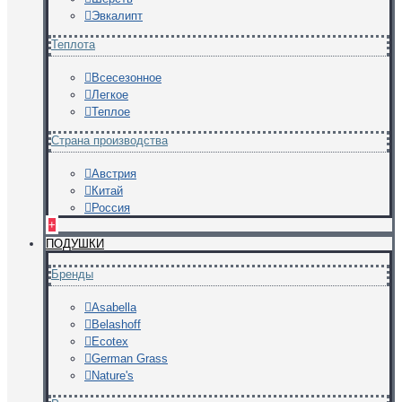
Эвкалипт
Теплота
Всесезонное
Легкое
Теплое
Страна производства
Австрия
Китай
Россия
+
ПОДУШКИ
Бренды
Asabella
Belashoff
Ecotex
German Grass
Nature's