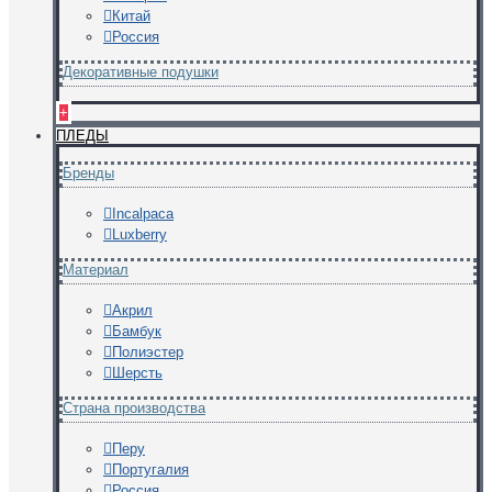
Китай
Россия
Декоративные подушки
+
ПЛЕДЫ
Бренды
Incalpaca
Luxberry
Материал
Акрил
Бамбук
Полиэстер
Шерсть
Страна производства
Перу
Португалия
Россия