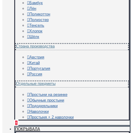
Бамбук
Лён
Поликоттон
Полиэстер
Тенсель
Хлопок
Шёлк
Страна производства
Австрия
Китай
Португалия
Россия
Отдельные предметы
Простыни на резинке
Обычные простыни
Пододеяльники
Наволочки
Простыня + 2 наволочки
+
ПОКРЫВАЛА