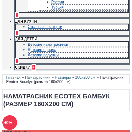
Россия
Турция
+
ДЛЯ КУХНИ
Столовые скатерти
+
ДЛЯ ДЕТЕЙ
Детские наматрасники
Детские одеяла
Детские подушки
+
СКИДКИ
+
Главная
»
Наматрасники
»
Размеры
»
160х200 см
» Наматрасник
Ecotex Бамбук (размер 160x200 см)
НАМАТРАСНИК ECOTEX БАМБУК
(РАЗМЕР 160X200 СМ)
-40%