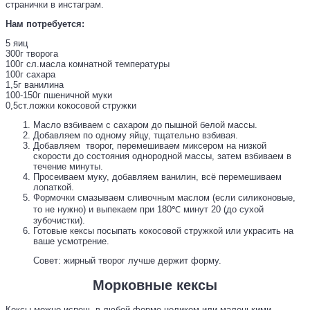
странички в инстаграм.
Нам потребуется:
5 яиц
300г творога
100г сл.масла комнатной температуры
100г сахара
1,5г ванилина
100-150г пшеничной муки
0,5ст.ложки кокосовой стружки
Масло взбиваем с сахаром до пышной белой массы.
Добавляем по одному яйцу, тщательно взбивая.
Добавляем творог, перемешиваем миксером на низкой
скорости до состояния однородной массы, затем взбиваем в
течение минуты.
Просеиваем муку, добавляем ванилин, всё перемешиваем
лопаткой.
Формочки смазываем сливочным маслом (если силиконовые,
то не нужно) и выпекаем при 180℃ минут 20 (до сухой
зубочистки).
Готовые кексы посыпать кокосовой стружкой или украсить на
ваше усмотрение.
Совет: жирный творог лучше держит форму.
Морковные кексы
Кексы можно испечь в любой форме целиком или маленькими