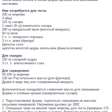
кексиками.
Нам потребуется для теста:
200 гр моркови
3 яйца
125 гр сахара
1 пакет (8 гр) ванильного сахара
280 гр миндальной муки (молотый миндаль)
50 гр муки
2 ч. л. пекарского порошка
3 ст.л. рома (бренди)
Щепотка соли
щепотка молотой цедры апельсина (факультативно)
Для глазури:
150 гр сахарной пудры
3 ст. л. апельсинового сока
Для сервировки:
50-100 гр моркови
100 мл Растительного масла (для фритюра)
Драже в виде яиц или глазированный миндаль
Дополнительно понадобится сливочное масло для смазывания
формы и хлебные крошки (панировочные сухари)
1. Подготовливаем форму, тщательно смазываем ее маслом,
посыпаем панировкой. Нагреваем духовку до 180С
2. Очищеную трем на мелкой терке морковь для теста (примерно 175
гр). Разделяем яйца на белки и желтки. Взбиваем желтки в большой