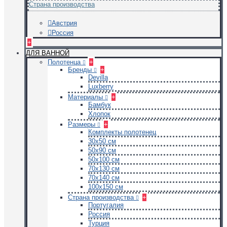
Страна производства
Австрия
Россия
+
ДЛЯ ВАННОЙ
Полотенца
+
Бренды
+
Devilla
Luxberry
Материалы
+
Бамбук
Хлопок
Размеры
+
Комплекты полотенец
30х50 см
50х90 см
50х100 см
70х130 см
70х140 см
100х150 см
Страна производства
+
Португалия
Россия
Турция