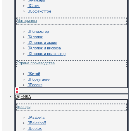
Жаккард
Сатин
Софткоттон
Материалы
Полиэстер
Хлопок
Хлопок и акрил
Хлопок и вискоза
Хлопок и полиэстер
Страна производства
Китай
Португалия
Россия
+
ОДЕЯЛА
Бренды
Asabella
Belashoff
Ecotex