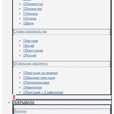
Поликоттон
Полиэстер
Тенсель
Хлопок
Шёлк
Страна производства
Австрия
Китай
Португалия
Россия
Отдельные предметы
Простыни на резинке
Обычные простыни
Пододеяльники
Наволочки
Простыня + 2 наволочки
+
ПОКРЫВАЛА
Бренды