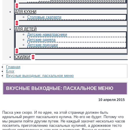
+
ДЛЯ КУХНИ
Столовые скатерти
+
ДЛЯ ДЕТЕЙ
Детские наматрасники
Детские одеяла
Детские подушки
+
СКИДКИ
+
Главная
Блог
Вкусные выходные: пасхальное меню
ВКУСНЫЕ ВЫХОДНЫЕ: ПАСХАЛЬНОЕ МЕНЮ
10 апреля 2015
Пасха уже скоро. И по идее, на этой странице должен быть
идеальный рецепт пасхального кулича. Но его не будет. Потому что
мы решили пойти другим путем. Не каждый захочет несколько часов
посвятить приготовлению пасхальных куличей, а дрожжевое тесто
требует определенных навыков и внимания. Вкусные куличи