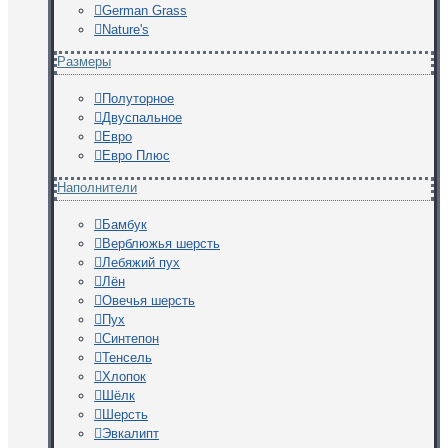
German Grass
Nature's
Размеры
Полуторное
Двуспальное
Евро
Евро Плюс
Наполнители
Бамбук
Верблюжья шерсть
Лебяжий пух
Лён
Овечья шерсть
Пух
Синтепон
Тенсель
Хлопок
Шёлк
Шерсть
Эвкалипт