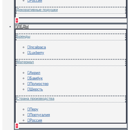
Россия
Декоративные подушки
+
ПЛЕДЫ
Бренды
Incalpaca
Luxberry
Материал
Акрил
Бамбук
Полиэстер
Шерсть
Страна производства
Перу
Португалия
Россия
+