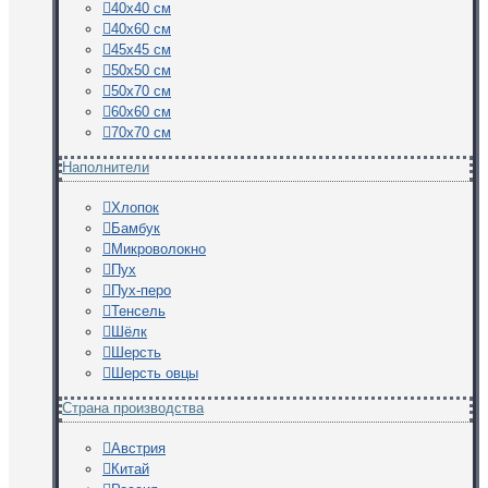
40х40 см
40х60 см
45х45 см
50х50 см
50х70 см
60х60 см
70х70 см
Наполнители
Хлопок
Бамбук
Микроволокно
Пух
Пух-перо
Тенсель
Шёлк
Шерсть
Шерсть овцы
Страна производства
Австрия
Китай