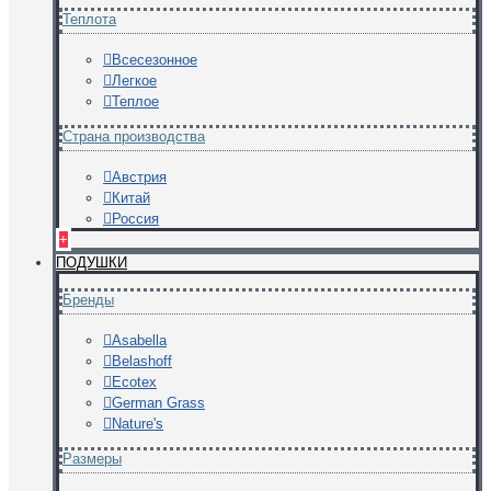
Теплота
Всесезонное
Легкое
Теплое
Страна производства
Австрия
Китай
Россия
+
ПОДУШКИ
Бренды
Asabella
Belashoff
Ecotex
German Grass
Nature's
Размеры