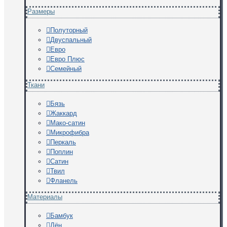
Размеры
Полуторный
Двуспальный
Евро
Евро Плюс
Семейный
Ткани
Бязь
Жаккард
Мако-сатин
Микрофибра
Перкаль
Поплин
Сатин
Твил
Фланель
Материалы
Бамбук
Лён