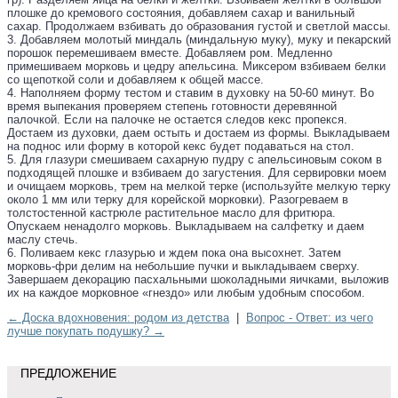
плошке до кремового состояния, добавляем сахар и ванильный
сахар. Продолжаем взбивать до образования густой и светлой массы.
3. Добавляем молотый миндаль (миндальную муку), муку и пекарский
порошок перемешиваем вместе. Добавляем ром. Медленно
примешиваем морковь и цедру апельсина. Миксером взбиваем белки
со щепоткой соли и добавляем к общей массе.
4. Наполняем форму тестом и ставим в духовку на 50-60 минут. Во
время выпекания проверяем степень готовности деревянной
палочкой. Если на палочке не остается следов кекс пропекся.
Достаем из духовки, даем остыть и достаем из формы. Выкладываем
на поднос или форму в которой кекс будет подаваться на стол.
5. Для глазури смешиваем сахарную пудру с апельсиновым соком в
подходящей плошке и взбиваем до загустения. Для сервировки моем
и очищаем морковь, трем на мелкой терке (используйте мелкую терку
около 1 мм или терку для корейской морковки). Разогреваем в
толстостенной кастрюле растительное масло для фритюра.
Опускаем ненадолго морковь. Выкладываем на салфетку и даем
маслу стечь.
6. Поливаем кекс глазурью и ждем пока она высохнет. Затем
морковь-фри делим на небольшие пучки и выкладываем сверху.
Завершаем декорацию пасхальными шоколадными яичками, выложив
их на каждое морковное «гнездо» или любым удобным способом.
← Доска вдохновения: родом из детства
|
Вопрос - Ответ: из чего
лучше покупать подушку? →
ПРЕДЛОЖЕНИЕ