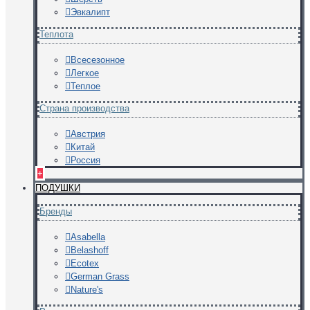
Эвкалипт
Теплота
Всесезонное
Легкое
Теплое
Страна производства
Австрия
Китай
Россия
+
ПОДУШКИ
Бренды
Asabella
Belashoff
Ecotex
German Grass
Nature's