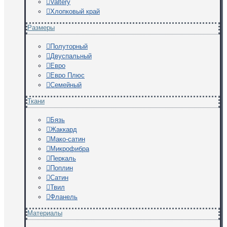
Valtery
Хлопковый край
Размеры
Полуторный
Двуспальный
Евро
Евро Плюс
Семейный
Ткани
Бязь
Жаккард
Мако-сатин
Микрофибра
Перкаль
Поплин
Сатин
Твил
Фланель
Материалы