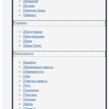
Belashoff
Ecotex
German Grass
Nature's
Размеры
Полуторное
Двуспальное
Евро
Евро Плюс
Наполнители
Бамбук
Верблюжья шерсть
Лебяжий пух
Лён
Овечья шерсть
Пух
Синтепон
Тенсель
Хлопок
Шёлк
Шерсть