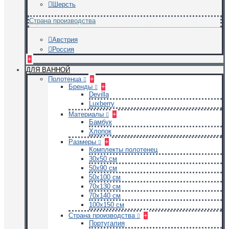
Шерсть
Страна производства
Австрия
Россия
+
ДЛЯ ВАННОЙ
Полотенца
+
Бренды
+
Devilla
Luxberry
Материалы
+
Бамбук
Хлопок
Размеры
+
Комплекты полотенец
30х50 см
50х90 см
50х100 см
70х130 см
70х140 см
100х150 см
Страна производства
+
Португалия