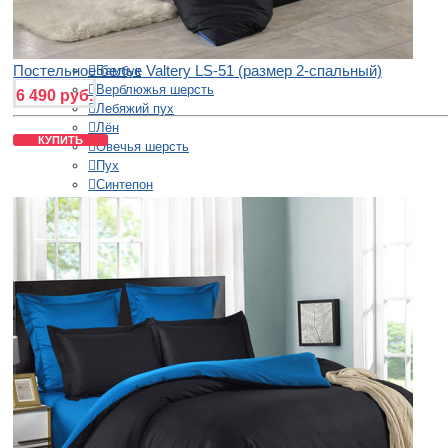
Евро Плюс
Наполнители
Постельное белье Valtery LS-51 (размер 2-спальный)
Бамбук
Верблюжья шерсть
6 490 руб.
Лебяжий пух
Лён
КУПИТЬ
Овечья шерсть
Пух
Синтепон
Тенсель
Хлопок
Шёлк
Шерсть
Эвкалипт
Теплота
Всесезонное
Легкое
Теплое
Страна производства