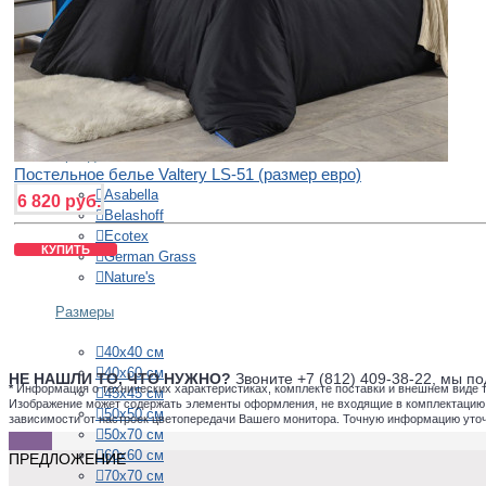
Австрия
Китай
Россия
+
ПОДУШКИ
Бренды
Постельное белье Valtery LS-51 (размер евро)
Asabella
6 820 руб.
Belashoff
Ecotex
КУПИТЬ
German Grass
Nature's
Размеры
40х40 см
40х60 см
НЕ НАШЛИ ТО, ЧТО НУЖНО?
Звоните +7 (812) 409-38-22, мы 
*
Информация о технических характеристиках, комплекте поставки и внешнем виде 
45х45 см
Изображение может содержать элементы оформления, не входящие в комплектацию то
50х50 см
зависимости от настроек цветопередачи Вашего монитора. Точную информацию уто
50х70 см
60х60 см
ПРЕДЛОЖЕНИЕ
70х70 см