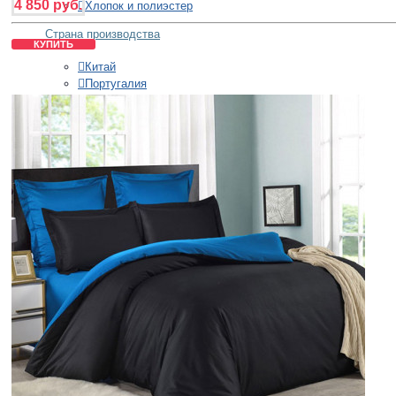
4 850 руб.
Хлопок и полиэстер
Страна производства
КУПИТЬ
Китай
Португалия
Россия
+
ОДЕЯЛА
Бренды
Asabella
Belashoff
Ecotex
German Grass
Nature's
Размеры
Полуторное
Двуспальное
Евро