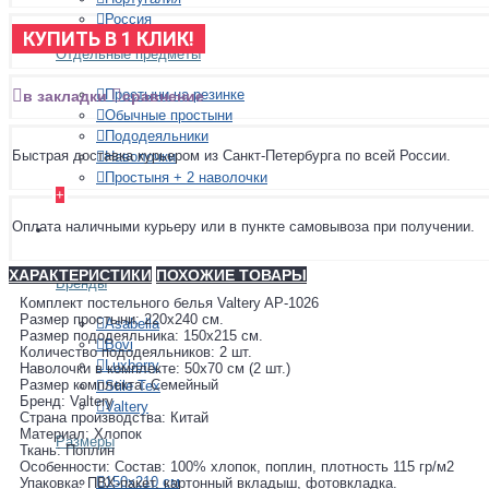
Россия
КУПИТЬ В 1 КЛИК!
Отдельные предметы
Простыни на резинке
в закладки
сравнение
Обычные простыни
Пододеяльники
Быстрая доставка курьером из Санкт-Петербурга по всей России.
Наволочки
Простыня + 2 наволочки
+
Оплата наличными курьеру или в пункте самовывоза при получении.
ПОКРЫВАЛА
ХАРАКТЕРИСТИКИ
ПОХОЖИЕ ТОВАРЫ
Бренды
Комплект постельного белья Valtery AP-1026
Размер простыни: 220х240 см.
Asabella
Размер пододеяльника: 150х215 см.
Bovi
Количество пододеяльников: 2 шт.
Luxberry
Наволочки в комплекте: 50х70 см (2 шт.)
Размер комплекта: Семейный
Stile Tex
Бренд: Valtery
Valtery
Страна производства: Китай
Материал: Хлопок
Размеры
Ткань: Поплин
Особенности: Состав: 100% хлопок, поплин, плотность 115 гр/м2
150х210 см
Упаковка: ПВХ-пакет, картонный вкладыш, фотовкладка.