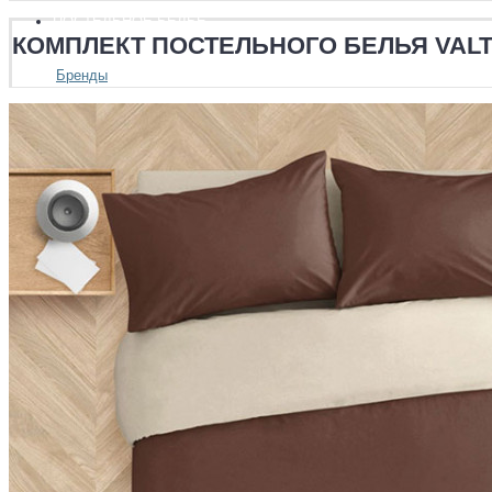
ПОСТЕЛЬНОЕ БЕЛЬЕ
КОМПЛЕКТ ПОСТЕЛЬНОГО БЕЛЬЯ VALT
Бренды
Asabella
Bovi
Ecotex
Famille
Luxberry
Stile Tex
Valtery
Хлопковый край
Размеры
Полуторный
Двуспальный
Евро
Евро Плюс
Семейный
Ткани