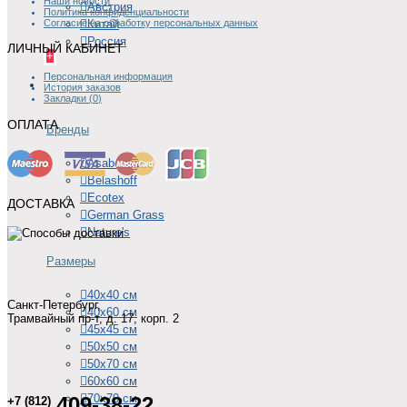
Наши новости
Австрия
Политика конфиденциальности
Китай
Согласие на обработку персональных данных
Россия
ЛИЧНЫЙ КАБИНЕТ
+
Персональная информация
ПОДУШКИ
История заказов
Закладки (
0
)
ОПЛАТА
Бренды
Asabella
Belashoff
Ecotex
ДОСТАВКА
German Grass
Nature's
Размеры
40х40 см
Санкт-Петербург,
40х60 см
Трамвайный пр-т, д. 17, корп. 2
45х45 см
50х50 см
50х70 см
60х60 см
70х70 см
409-38-22
+7 (812)