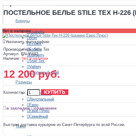
ПОСТЕЛЬНОЕ БЕЛЬЕ
ПОСТЕЛЬНОЕ БЕЛЬЕ STILE TEX H-226
Бренды
Нет в наличии
Asabella
Bovi
Увеличить фотографию
Ecotex
Famille
Производитель:
Stile Tex
Артикул:
BN-35663
Luxberry
Наличие:
Нет в наличии
Stile Tex
Valtery
12 200 руб.
Хлопковый край
Размеры
КУПИТЬ
Количество:
Полуторный
Двуспальный
Евро
в закладки
сравнение
Евро Плюс
Семейный
Быстрая доставка курьером из Санкт-Петербурга по всей России.
Ткани