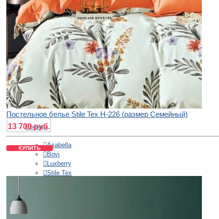
Россия
Отдельные предметы
Простыни на резинке
Обычные простыни
Пододеяльники
Наволочки
Простыня + 2 наволочки
+
ПОКРЫВАЛА
Постельное белье Stile Tex H-226 (размер Семейный)
13 700 руб.
Бренды
Asabella
КУПИТЬ
Bovi
Luxberry
Stile Tex
Valtery
Размеры
150х210 см