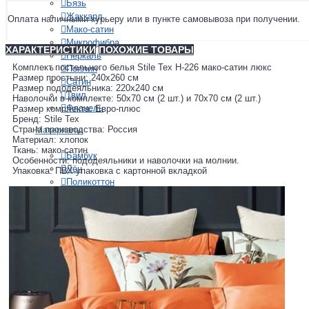
Бязь
Жаккард
Оплата наличными курьеру или в пункте самовывоза при получении.
Мако-сатин
Микрофибра
ХАРАКТЕРИСТИКИ
ПОХОЖИЕ ТОВАРЫ
Перкаль
Комплект постельного белья Stile Tex H-226 мако-сатин люкс
Поплин
Размер простыни: 240х260 см
Сатин
Размер пододеяльника: 220х240 см
Твил
Наволочки в комплекте: 50х70 см (2 шт.) и 70х70 см (2 шт.)
Фланель
Размер комплекта: Евро-плюс
Бренд: Stile Tex
Страна производства: Россия
Материалы
Материал: хлопок
Ткань: мако-сатин
Бамбук
Особенности: пододеяльники и наволочки на молнии.
Лён
Упаковка: ПВХ-упаковка с картонной вкладкой
Поликоттон
Полиэстер
Тенсель
Хлопок
Шёлк
Страна производства
Австрия
Китай
Португалия