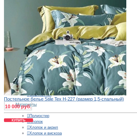
150х220 см
160х220 см
160х230 см
180х220 см
200х220 см
220х230 см
220х240 см
230х250 см
240х260 см
260х260 см
270х270 см
Ткани
Жаккард
Сатин
Софткоттон
Постельное белье Stile Tex H-227 (размер 1,5-спальный)
Материалы
10 000 руб.
Полиэстер
КУПИТЬ
Хлопок
Хлопок и акрил
Хлопок и вискоза