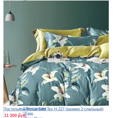
Хлопок и полиэстер
Страна производства
Китай
Португалия
Россия
+
ОДЕЯЛА
Бренды
Asabella
Belashoff
Ecotex
German Grass
Nature's
Размеры
Полуторное
Двуспальное
Постельное белье Stile Tex H-227 (размер 2-спальный)
Евро
11 300 руб.