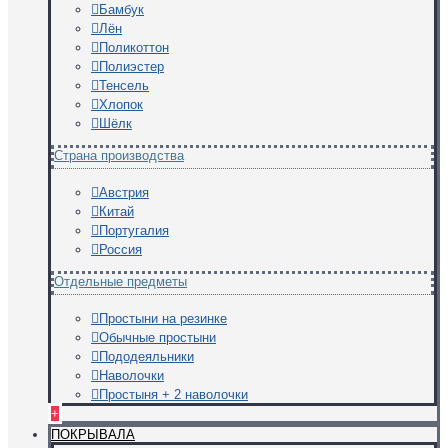
Бамбук
Лён
Поликоттон
Полиэстер
Тенсель
Хлопок
Шёлк
Страна производства
Австрия
Китай
Португалия
Россия
Отдельные предметы
Простыни на резинке
Обычные простыни
Пододеяльники
Наволочки
Простыня + 2 наволочки
+
ПОКРЫВАЛА