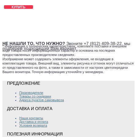
КУПИТЬ
НЕ НАШЛИ ТО, ЧТО НУЖНО?
Звоните +7 (812) 409-38-22, мы
*
Информация о технических характеристиках, комплекте поставки и внешнем
подберем подходящий Вам вариант.
виде товара носит информационный характер и основана на последних
предоставленных производителем сведениях.
Изображение может содержать элементы оформления, не входящие в
комплектацию товара. Внешний вид, элементы рисунка и оттенок могут отличаться
от представленного на фото, а также в зависимости от настроек цветопередачи
Вашего монитора. Точную информацию уточняйте у менеджера.
ПРЕДЛОЖЕНИЕ
Производители
Товары со скидками
Адреса пунктов самовывоза
ДОСТАВКА И ОПЛАТА
Наши контакты
Доставка и оплата
Условия возврата
ПОЛЕЗНАЯ ИНФОРМАЦИЯ