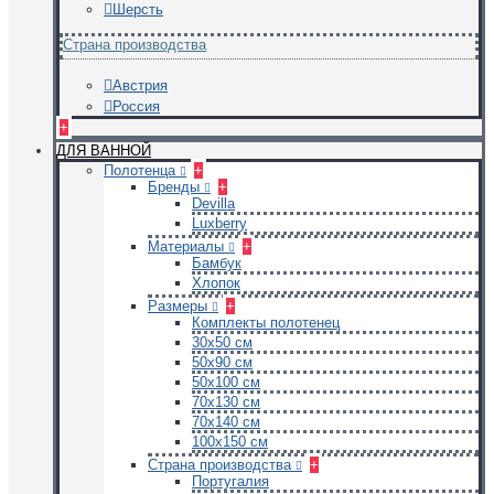
Шерсть
Страна производства
Австрия
Россия
+
ДЛЯ ВАННОЙ
Полотенца
+
Бренды
+
Devilla
Luxberry
Материалы
+
Бамбук
Хлопок
Размеры
+
Комплекты полотенец
30х50 см
50х90 см
50х100 см
70х130 см
70х140 см
100х150 см
Страна производства
+
Португалия