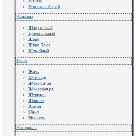
Valtery
Хлопковый край
Размеры
Полуторный
Двуспальный
Евро
Евро Плюс
Семейный
Ткани
Бязь
Жаккард
Мако-сатин
Микрофибра
Перкаль
Поплин
Сатин
Твил
Фланель
Материалы