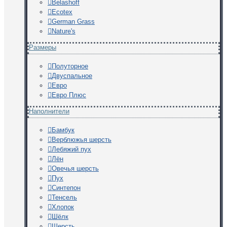
Belashoff
Ecotex
German Grass
Nature's
Размеры
Полуторное
Двуспальное
Евро
Евро Плюс
Наполнители
Бамбук
Верблюжья шерсть
Лебяжий пух
Лён
Овечья шерсть
Пух
Синтепон
Тенсель
Хлопок
Шёлк
Шерсть