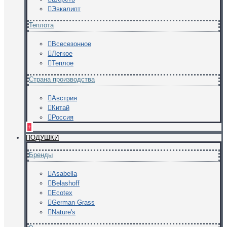
Эвкалипт
Теплота
Всесезонное
Легкое
Теплое
Страна производства
Австрия
Китай
Россия
+
ПОДУШКИ
Бренды
Asabella
Belashoff
Ecotex
German Grass
Nature's