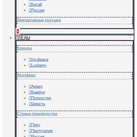
Китай
Россия
Декоративные подушки
+
ПЛЕДЫ
Бренды
Incalpaca
Luxberry
Материал
Акрил
Бамбук
Полиэстер
Шерсть
Страна производства
Перу
Португалия
Россия