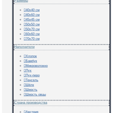
Размеры
40х40 см
40х60 см
45х45 см
50х50 см
50х70 см
60х60 см
70х70 см
Наполнители
Хлопок
Бамбук
Микроволокно
Пух
Пух-перо
Тенсель
Шёлк
Шерсть
Шерсть овцы
Страна производства
Австрия