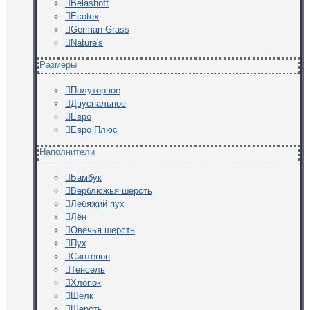
Belashoff
Ecotex
German Grass
Nature's
Размеры
Полуторное
Двуспальное
Евро
Евро Плюс
Наполнители
Бамбук
Верблюжья шерсть
Лебяжий пух
Лён
Овечья шерсть
Пух
Синтепон
Тенсель
Хлопок
Шёлк
Шерсть