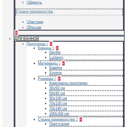
Шерсть
Страна производства
Австрия
Россия
+
ДЛЯ ВАННОЙ
Полотенца
+
Бренды
+
Devilla
Luxberry
Материалы
+
Бамбук
Хлопок
Размеры
+
Комплекты полотенец
30х50 см
50х90 см
50х100 см
70х130 см
70х140 см
100х150 см
Страна производства
+
Португалия