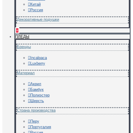
Китай
Россия
Декоративные подушки
+
ПЛЕДЫ
Бренды
Incalpaca
Luxberry
Материал
Акрил
Бамбук
Полиэстер
Шерсть
Страна производства
Перу
Португалия
Россия