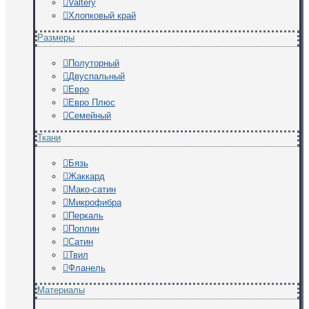
Valtery
Хлопковый край
Размеры
Полуторный
Двуспальный
Евро
Евро Плюс
Семейный
Ткани
Бязь
Жаккард
Мако-сатин
Микрофибра
Перкаль
Поплин
Сатин
Твил
Фланель
Материалы