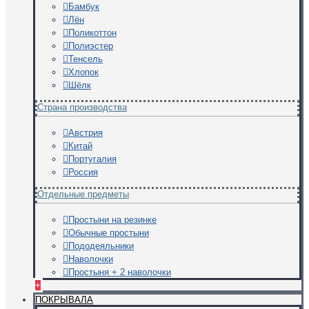
Бамбук
Лён
Поликоттон
Полиэстер
Тенсель
Хлопок
Шёлк
Страна производства
Австрия
Китай
Португалия
Россия
Отдельные предметы
Простыни на резинке
Обычные простыни
Пододеяльники
Наволочки
Простыня + 2 наволочки
+
ПОКРЫВАЛА