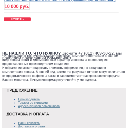
10 000 руб.
КУПИТЬ
НЕ НАШЛИ ТО, ЧТО НУЖНО?
Звоните +7 (812) 409-38-22, мы
*
Информация о технических характеристиках, комплекте поставки и внешнем
подберем подходящий Вам вариант.
виде товара носит информационный характер и основана на последних
предоставленных производителем сведениях.
Изображение может содержать элементы оформления, не входящие в
комплектацию товара. Внешний вид, элементы рисунка и оттенок могут отличаться
от представленного на фото, а также в зависимости от настроек цветопередачи
Вашего монитора. Точную информацию уточняйте у менеджера.
ПРЕДЛОЖЕНИЕ
Производители
Товары со скидками
Адреса пунктов самовывоза
ДОСТАВКА И ОПЛАТА
Наши контакты
Доставка и оплата