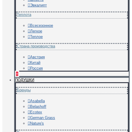
Эвкалипт
Теплота
Всесезонное
Легкое
Теплое
Страна производства
Австрия
Китай
Россия
+
ПОДУШКИ
Бренды
Asabella
Belashoff
Ecotex
German Grass
Nature's