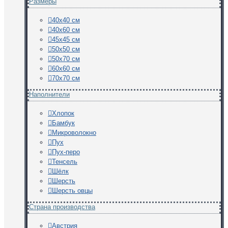
Размеры
40х40 см
40х60 см
45х45 см
50х50 см
50х70 см
60х60 см
70х70 см
Наполнители
Хлопок
Бамбук
Микроволокно
Пух
Пух-перо
Тенсель
Шёлк
Шерсть
Шерсть овцы
Страна производства
Австрия