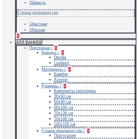
Шерсть
Страна производства
Австрия
Россия
+
ДЛЯ ВАННОЙ
Полотенца
+
Бренды
+
Devilla
Luxberry
Материалы
+
Бамбук
Хлопок
Размеры
+
Комплекты полотенец
30х50 см
50х90 см
50х100 см
70х130 см
70х140 см
100х150 см
Страна производства
+
Португалия