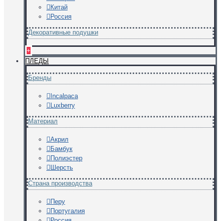
Китай
Россия
Декоративные подушки
+
ПЛЕДЫ
Бренды
Incalpaca
Luxberry
Материал
Акрил
Бамбук
Полиэстер
Шерсть
Страна производства
Перу
Португалия
Россия