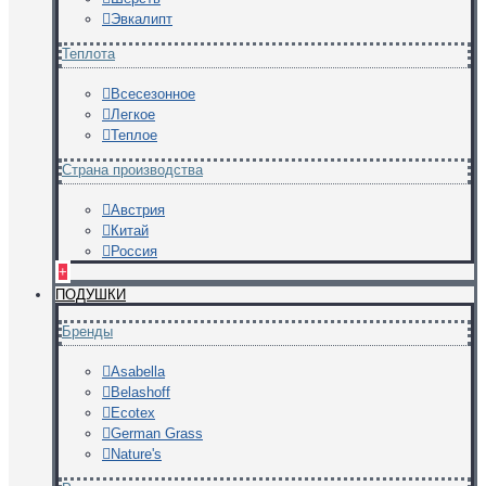
Эвкалипт
Теплота
Всесезонное
Легкое
Теплое
Страна производства
Австрия
Китай
Россия
+
ПОДУШКИ
Бренды
Asabella
Belashoff
Ecotex
German Grass
Nature's