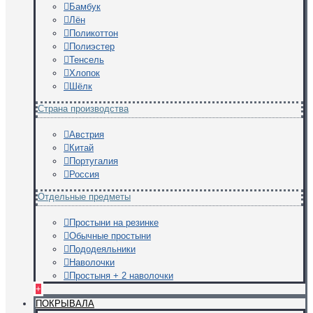
Бамбук
Лён
Поликоттон
Полиэстер
Тенсель
Хлопок
Шёлк
Страна производства
Австрия
Китай
Португалия
Россия
Отдельные предметы
Простыни на резинке
Обычные простыни
Пододеяльники
Наволочки
Простыня + 2 наволочки
+
ПОКРЫВАЛА