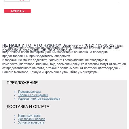
КУПИТЬ
НЕ НАШЛИ ТО, ЧТО НУЖНО?
Звоните +7 (812) 409-38-22, мы
*
Информация о технических характеристиках, комплекте поставки и внешнем
подберем подходящий Вам вариант.
виде товара носит информационный характер и основана на последних
предоставленных производителем сведениях.
Изображение может содержать элементы оформления, не входящие в
комплектацию товара. Внешний вид, элементы рисунка и оттенок могут отличаться
от представленного на фото, а также в зависимости от настроек цветопередачи
Вашего монитора. Точную информацию уточняйте у менеджера.
ПРЕДЛОЖЕНИЕ
Производители
Товары со скидками
Адреса пунктов самовывоза
ДОСТАВКА И ОПЛАТА
Наши контакты
Доставка и оплата
Условия возврата