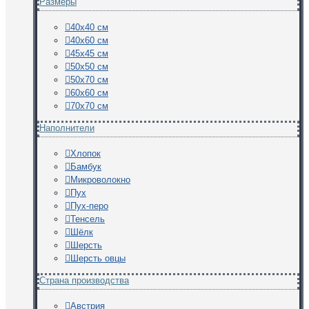
Размеры
40х40 см
40х60 см
45х45 см
50х50 см
50х70 см
60х60 см
70х70 см
Наполнители
Хлопок
Бамбук
Микроволокно
Пух
Пух-перо
Тенсель
Шёлк
Шерсть
Шерсть овцы
Страна производства
Австрия