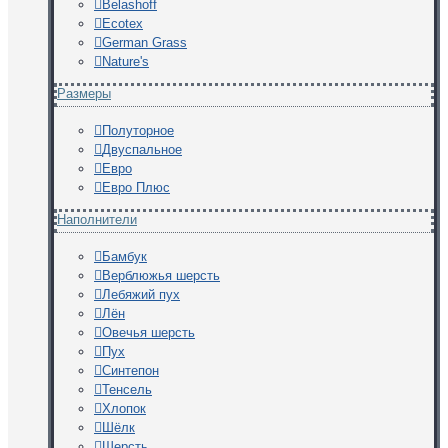
Belashoff
Ecotex
German Grass
Nature's
Размеры
Полуторное
Двуспальное
Евро
Евро Плюс
Наполнители
Бамбук
Верблюжья шерсть
Лебяжий пух
Лён
Овечья шерсть
Пух
Синтепон
Тенсель
Хлопок
Шёлк
Шерсть