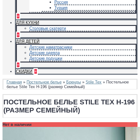
Россия
Турция
+
ДЛЯ КУХНИ
Столовые скатерти
+
ДЛЯ ДЕТЕЙ
Детские наматрасники
Детские одеяла
Детские подушки
+
СКИДКИ
+
Главная
»
Постельное белье
»
Бренды
»
Stile Tex
» Постельное
белье Stile Tex H-196 (размер Семейный)
ПОСТЕЛЬНОЕ БЕЛЬЕ STILE TEX H-196
(РАЗМЕР СЕМЕЙНЫЙ)
Нет в наличии