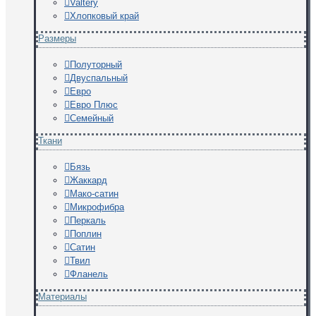
Valtery
Хлопковый край
Размеры
Полуторный
Двуспальный
Евро
Евро Плюс
Семейный
Ткани
Бязь
Жаккард
Мако-сатин
Микрофибра
Перкаль
Поплин
Сатин
Твил
Фланель
Материалы