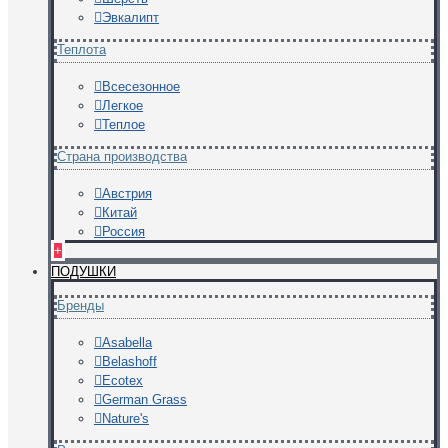
Эвкалипт
Теплота
Всесезонное
Легкое
Теплое
Страна производства
Австрия
Китай
Россия
+
ПОДУШКИ
Бренды
Asabella
Belashoff
Ecotex
German Grass
Nature's