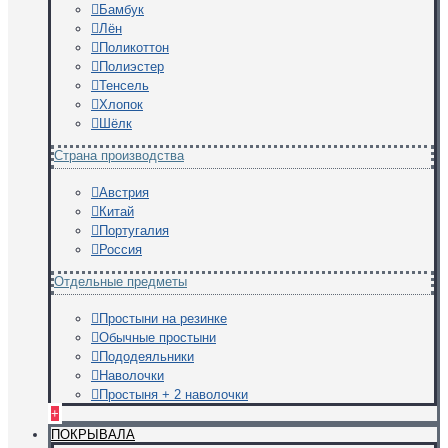
Бамбук
Лён
Поликоттон
Полиэстер
Тенсель
Хлопок
Шёлк
Страна производства
Австрия
Китай
Португалия
Россия
Отдельные предметы
Простыни на резинке
Обычные простыни
Пододеяльники
Наволочки
Простыня + 2 наволочки
+
ПОКРЫВАЛА