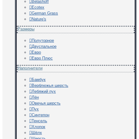
Belashoff
Ecotex
German Grass
Nature's
Размеры
Полуторное
Двуспальное
Евро
Евро Плюс
Наполнители
Бамбук
Верблюжья шерсть
Лебяжий пух
Лён
Овечья шерсть
Пух
Синтепон
Тенсель
Хлопок
Шёлк
Шерсть