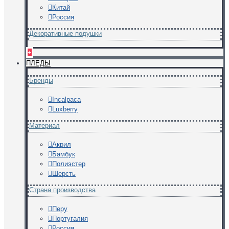
Китай
Россия
Декоративные подушки
+
ПЛЕДЫ
Бренды
Incalpaca
Luxberry
Материал
Акрил
Бамбук
Полиэстер
Шерсть
Страна производства
Перу
Португалия
Россия