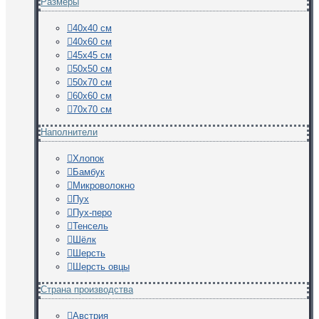
Размеры
40х40 см
40х60 см
45х45 см
50х50 см
50х70 см
60х60 см
70х70 см
Наполнители
Хлопок
Бамбук
Микроволокно
Пух
Пух-перо
Тенсель
Шёлк
Шерсть
Шерсть овцы
Страна производства
Австрия