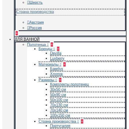
Шерсть
Страна производства
Австрия
Россия
+
ДЛЯ ВАННОЙ
Полотенца
+
Бренды
+
Devilla
Luxberry
Материалы
+
Бамбук
Хлопок
Размеры
+
Комплекты полотенец
30х50 см
50х90 см
50х100 см
70х130 см
70х140 см
100х150 см
Страна производства
+
Португалия