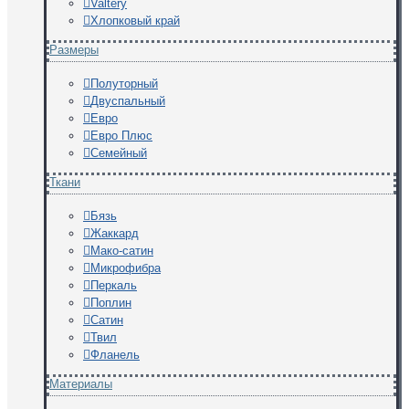
Valtery
Хлопковый край
Размеры
Полуторный
Двуспальный
Евро
Евро Плюс
Семейный
Ткани
Бязь
Жаккард
Мако-сатин
Микрофибра
Перкаль
Поплин
Сатин
Твил
Фланель
Материалы