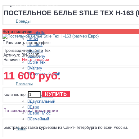
ПОСТЕЛЬНОЕ БЕЛЬЕ
ПОСТЕЛЬНОЕ БЕЛЬЕ STILE TEX H-163 
Бренды
Нет в наличии
Asabella
Bovi
Увеличить фотографию
Ecotex
Famille
Производитель:
Stile Tex
Артикул:
BN-22135
Luxberry
Наличие:
Нет в наличии
Stile Tex
Valtery
11 600 руб.
Хлопковый край
Размеры
КУПИТЬ
Количество:
Полуторный
Двуспальный
Евро
в закладки
сравнение
Евро Плюс
Семейный
Быстрая доставка курьером из Санкт-Петербурга по всей России.
Ткани