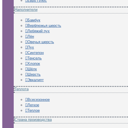
Евро Плюс
Наполнители
Бамбук
Верблюжья шерсть
Лебяжий пух
Лён
Овечья шерсть
Пух
Синтепон
Тенсель
Хлопок
Шёлк
Шерсть
Эвкалипт
Теплота
Всесезонное
Легкое
Теплое
Страна производства