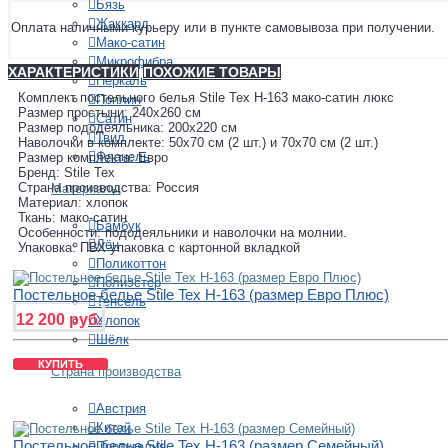
Бязь
Жаккард
Оплата наличными курьеру или в пункте самовывоза при получении.
Мако-сатин
Микрофибра
ХАРАКТЕРИСТИКИ
ПОХОЖИЕ ТОВАРЫ
Перкаль
Комплект постельного белья Stile Tex H-163 мако-сатин люкс
Поплин
Размер простыни: 240х260 см
Сатин
Размер пододеяльника: 200х220 см
Твил
Наволочки в комплекте: 50х70 см (2 шт.) и 70х70 см (2 шт.)
Фланель
Размер комплекта: Евро
Бренд: Stile Tex
Страна производства: Россия
Материалы
Материал: хлопок
Ткань: мако-сатин
Бамбук
Особенности: пододеяльники и наволочки на молнии.
Лён
Упаковка: ПВХ-упаковка с картонной вкладкой
Поликоттон
Полиэстер
Постельное белье Stile Tex H-163 (размер Евро Плюс)
Тенсель
12 200 руб.
Хлопок
Шёлк
КУПИТЬ
Страна производства
Австрия
Китай
Постельное белье Stile Tex H-163 (размер Семейный)
Португалия