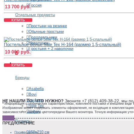
Россия
13 700 руб.
Отдельные предметы
КУПИТЬ
Простыни на резинке
Обычные простыни
Пододеяльники
Наволочки
Постельное белье Stile Tex H-164 (размер 1,5-спальный)
Простыня + 2 наволочки
10 000 руб.
+
ПОКРЫВАЛА
КУПИТЬ
Бренды
Asabella
Bovi
Luxberry
НЕ НАШЛИ ТО, ЧТО НУЖНО?
Звоните +7 (812) 409-38-22, мы 
*
Информация о технических характеристиках, комплекте поставки и внешнем виде 
Stile Tex
Изображение может содержать элементы оформления, не входящие в комплектацию то
Valtery
зависимости от настроек цветопередачи Вашего монитора. Точную информацию уто
Размеры
ПРЕДЛОЖЕНИЕ
150х210 см
Производители