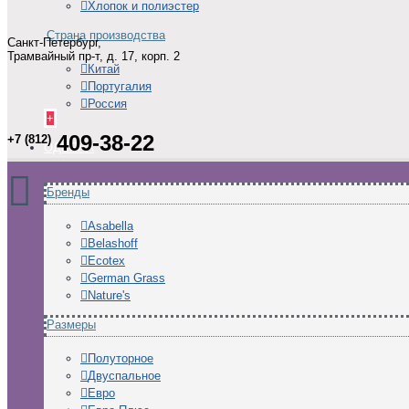
Хлопок и полиэстер
Страна производства
Санкт-Петербург,
Трамвайный пр-т, д. 17, корп. 2
Китай
Португалия
Россия
+
409-38-22
+7 (812)
ОДЕЯЛА
Бренды
Asabella
Belashoff
Ecotex
German Grass
Nature's
Размеры
Полуторное
Двуспальное
Евро