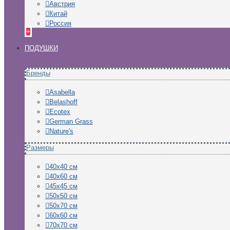
Австрия
Китай
Россия
+
ПОДУШКИ
Бренды
Asabella
Belashoff
Ecotex
German Grass
Nature's
Размеры
40х40 см
40х60 см
45х45 см
50х50 см
50х70 см
60х60 см
70х70 см