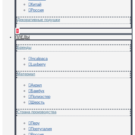
Китай
Россия
Декоративные подушки
+
ПЛЕДЫ
Бренды
Incalpaca
Luxberry
Материал
Акрил
Бамбук
Полиэстер
Шерсть
Страна производства
Перу
Португалия
Россия