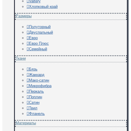
Valtery
Хлопковый край
Размеры
Полуторный
Двуспальный
Евро
Евро Плюс
Семейный
Ткани
Бязь
Жаккард
Мако-сатин
Микрофибра
Перкаль
Поплин
Сатин
Твил
Фланель
Материалы