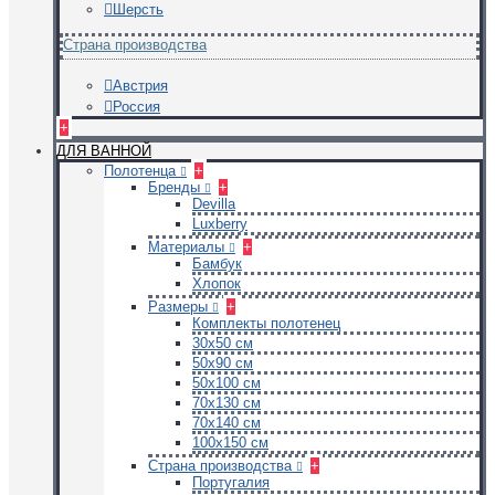
Шерсть
Страна производства
Австрия
Россия
+
ДЛЯ ВАННОЙ
Полотенца
+
Бренды
+
Devilla
Luxberry
Материалы
+
Бамбук
Хлопок
Размеры
+
Комплекты полотенец
30х50 см
50х90 см
50х100 см
70х130 см
70х140 см
100х150 см
Страна производства
+
Португалия