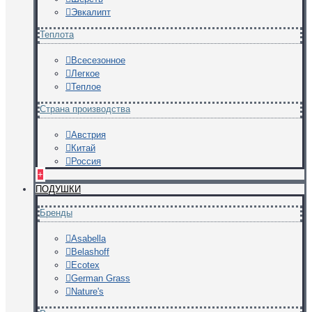
Эвкалипт
Теплота
Всесезонное
Легкое
Теплое
Страна производства
Австрия
Китай
Россия
+
ПОДУШКИ
Бренды
Asabella
Belashoff
Ecotex
German Grass
Nature's