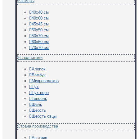
Размеры
40х40 см
40х60 см
45х45 см
50х50 см
50х70 см
60х60 см
70х70 см
Наполнители
Хлопок
Бамбук
Микроволокно
Пух
Пух-перо
Тенсель
Шёлк
Шерсть
Шерсть овцы
Страна производства
Австрия