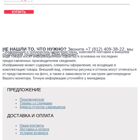
КУПИТЬ
НЕ НАШЛИ ТО, ЧТО НУЖНО?
Звоните +7 (812) 409-38-22, мы
*
Информация о технических характеристиках, комплекте поставки и внешнем
подберем подходящий Вам вариант.
виде товара носит информационный характер и основана на последних
предоставленных производителем сведениях.
Изображение может содержать элементы оформления, не входящие в
комплектацию товара. Внешний вид, элементы рисунка и оттенок могут отличаться
от представленного на фото, а также в зависимости от настроек цветопередачи
Вашего монитора. Точную информацию уточняйте у менеджера.
ПРЕДЛОЖЕНИЕ
Производители
Товары со скидками
Адреса пунктов самовывоза
ДОСТАВКА И ОПЛАТА
Наши контакты
Доставка и оплата
Условия возврата