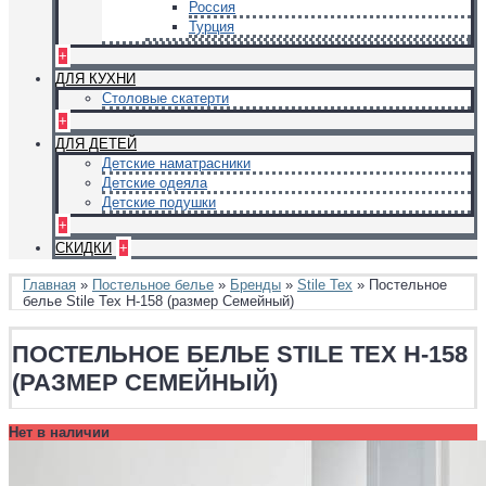
Россия
Турция
+
ДЛЯ КУХНИ
Столовые скатерти
+
ДЛЯ ДЕТЕЙ
Детские наматрасники
Детские одеяла
Детские подушки
+
СКИДКИ
+
Главная
»
Постельное белье
»
Бренды
»
Stile Tex
» Постельное
белье Stile Tex H-158 (размер Семейный)
ПОСТЕЛЬНОЕ БЕЛЬЕ STILE TEX H-158
(РАЗМЕР СЕМЕЙНЫЙ)
Нет в наличии