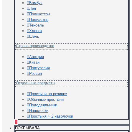
Бамбук
Лён
Поликоттон
Полиэстер
Тенсель
Хлопок
Шёлк
Страна производства
Австрия
Китай
Португалия
Россия
Отдельные предметы
Простыни на резинке
Обычные простыни
Пододеяльники
Наволочки
Простыня + 2 наволочки
+
ПОКРЫВАЛА