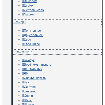
Belashoff
Ecotex
German Grass
Nature's
Размеры
Полуторное
Двуспальное
Евро
Евро Плюс
Наполнители
Бамбук
Верблюжья шерсть
Лебяжий пух
Лён
Овечья шерсть
Пух
Синтепон
Тенсель
Хлопок
Шёлк
Шерсть