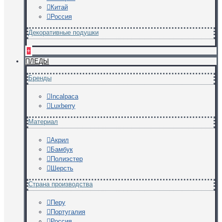
Китай
Россия
Декоративные подушки
+
ПЛЕДЫ
Бренды
Incalpaca
Luxberry
Материал
Акрил
Бамбук
Полиэстер
Шерсть
Страна производства
Перу
Португалия
Россия