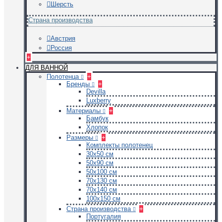
Шерсть
Страна производства
Австрия
Россия
+
ДЛЯ ВАННОЙ
Полотенца
+
Бренды
+
Devilla
Luxberry
Материалы
+
Бамбук
Хлопок
Размеры
+
Комплекты полотенец
30х50 см
50х90 см
50х100 см
70х130 см
70х140 см
100х150 см
Страна производства
+
Португалия