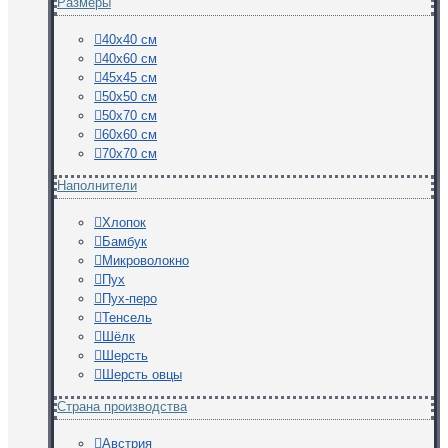
Размеры
40х40 см
40х60 см
45х45 см
50х50 см
50х70 см
60х60 см
70х70 см
Наполнители
Хлопок
Бамбук
Микроволокно
Пух
Пух-перо
Тенсель
Шёлк
Шерсть
Шерсть овцы
Страна производства
Австрия