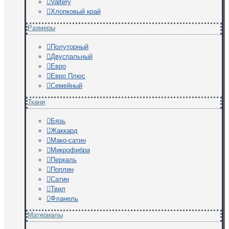
Valtery
Хлопковый край
Размеры
Полуторный
Двуспальный
Евро
Евро Плюс
Семейный
Ткани
Бязь
Жаккард
Мако-сатин
Микрофибра
Перкаль
Поплин
Сатин
Твил
Фланель
Материалы