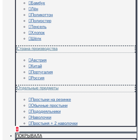
Бамбук
Лён
Поликоттон
Полиэстер
Тенсель
Хлопок
Шёлк
Страна производства
Австрия
Китай
Португалия
Россия
Отдельные предметы
Простыни на резинке
Обычные простыни
Пододеяльники
Наволочки
Простыня + 2 наволочки
+
ПОКРЫВАЛА