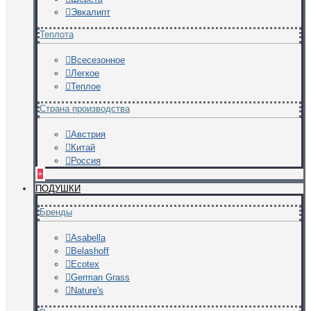
Эвкалипт
Теплота
Всесезонное
Легкое
Теплое
Страна производства
Австрия
Китай
Россия
+
ПОДУШКИ
Бренды
Asabella
Belashoff
Ecotex
German Grass
Nature's