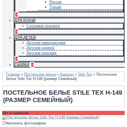
Россия
Турция
+
ДЛЯ КУХНИ
Столовые скатерти
+
ДЛЯ ДЕТЕЙ
Детские наматрасники
Детские одеяла
Детские подушки
+
СКИДКИ
+
Главная
»
Постельное белье
»
Бренды
»
Stile Tex
» Постельное
белье Stile Tex H-149 (размер Семейный)
ПОСТЕЛЬНОЕ БЕЛЬЕ STILE TEX H-149
(РАЗМЕР СЕМЕЙНЫЙ)
Нет в наличии
Увеличить фотографию