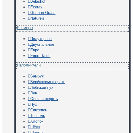
Belashoff
Ecotex
German Grass
Nature's
Размеры
Полуторное
Двуспальное
Евро
Евро Плюс
Наполнители
Бамбук
Верблюжья шерсть
Лебяжий пух
Лён
Овечья шерсть
Пух
Синтепон
Тенсель
Хлопок
Шёлк
Шерсть