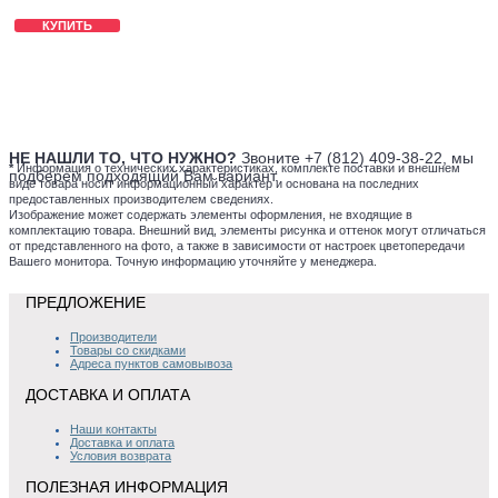
КУПИТЬ
НЕ НАШЛИ ТО, ЧТО НУЖНО?
Звоните +7 (812) 409-38-22, мы
*
Информация о технических характеристиках, комплекте поставки и внешнем
подберем подходящий Вам вариант.
виде товара носит информационный характер и основана на последних
предоставленных производителем сведениях.
Изображение может содержать элементы оформления, не входящие в
комплектацию товара. Внешний вид, элементы рисунка и оттенок могут отличаться
от представленного на фото, а также в зависимости от настроек цветопередачи
Вашего монитора. Точную информацию уточняйте у менеджера.
ПРЕДЛОЖЕНИЕ
Производители
Товары со скидками
Адреса пунктов самовывоза
ДОСТАВКА И ОПЛАТА
Наши контакты
Доставка и оплата
Условия возврата
ПОЛЕЗНАЯ ИНФОРМАЦИЯ