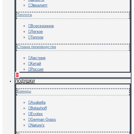
Эвкалипт
Теплота
Всесезонное
Легкое
Теплое
Страна производства
Австрия
Китай
Россия
+
ПОДУШКИ
Бренды
Asabella
Belashoff
Ecotex
German Grass
Nature's