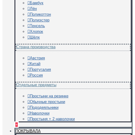
Бамбук
Лён
Поликоттон
Полиэстер
Тенсель
Хлопок
Шёлк
Страна производства
Австрия
Китай
Португалия
Россия
Отдельные предметы
Простыни на резинке
Обычные простыни
Пододеяльники
Наволочки
Простыня + 2 наволочки
+
ПОКРЫВАЛА