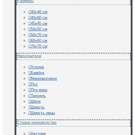
Размеры
40х40 см
40х60 см
45х45 см
50х50 см
50х70 см
60х60 см
70х70 см
Наполнители
Хлопок
Бамбук
Микроволокно
Пух
Пух-перо
Тенсель
Шёлк
Шерсть
Шерсть овцы
Страна производства
Австрия