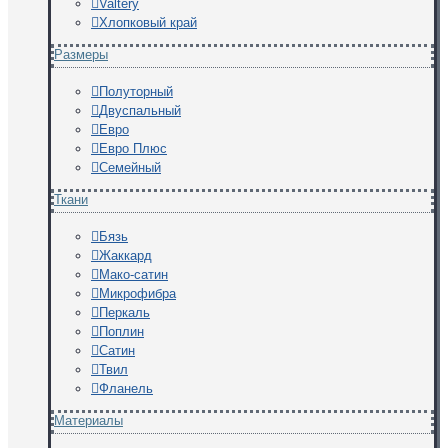
Valtery
Хлопковый край
Размеры
Полуторный
Двуспальный
Евро
Евро Плюс
Семейный
Ткани
Бязь
Жаккард
Мако-сатин
Микрофибра
Перкаль
Поплин
Сатин
Твил
Фланель
Материалы