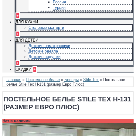
Россия
Турция
+
ДЛЯ КУХНИ
Столовые скатерти
+
ДЛЯ ДЕТЕЙ
Детские наматрасники
Детские одеяла
Детские подушки
+
СКИДКИ
+
Главная
»
Постельное белье
»
Бренды
»
Stile Tex
» Постельное
белье Stile Tex H-131 (размер Евро Плюс)
ПОСТЕЛЬНОЕ БЕЛЬЕ STILE TEX H-131
(РАЗМЕР ЕВРО ПЛЮС)
Нет в наличии