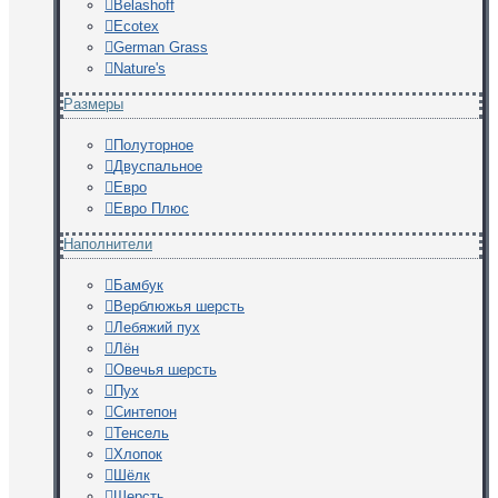
Belashoff
Ecotex
German Grass
Nature's
Размеры
Полуторное
Двуспальное
Евро
Евро Плюс
Наполнители
Бамбук
Верблюжья шерсть
Лебяжий пух
Лён
Овечья шерсть
Пух
Синтепон
Тенсель
Хлопок
Шёлк
Шерсть