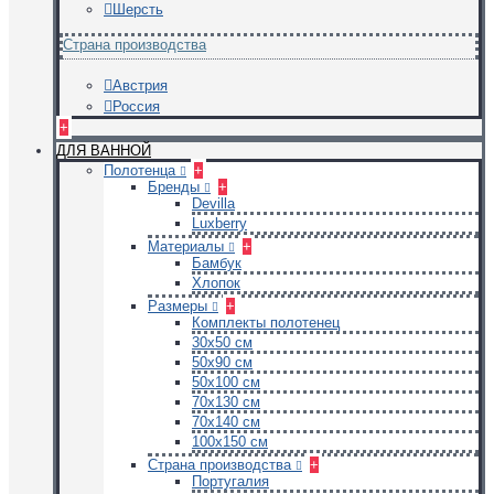
Шерсть
Страна производства
Австрия
Россия
+
ДЛЯ ВАННОЙ
Полотенца
+
Бренды
+
Devilla
Luxberry
Материалы
+
Бамбук
Хлопок
Размеры
+
Комплекты полотенец
30х50 см
50х90 см
50х100 см
70х130 см
70х140 см
100х150 см
Страна производства
+
Португалия