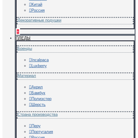
Китай
Россия
Декоративные подушки
+
ПЛЕДЫ
Бренды
Incalpaca
Luxberry
Материал
Акрил
Бамбук
Полиэстер
Шерсть
Страна производства
Перу
Португалия
Россия