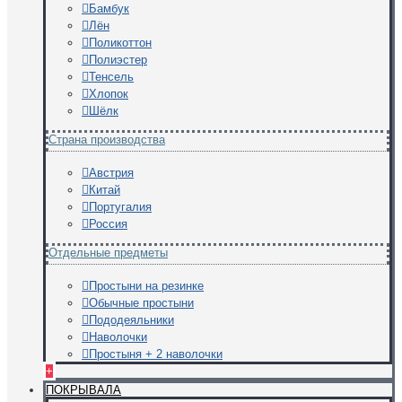
Бамбук
Лён
Поликоттон
Полиэстер
Тенсель
Хлопок
Шёлк
Страна производства
Австрия
Китай
Португалия
Россия
Отдельные предметы
Простыни на резинке
Обычные простыни
Пододеяльники
Наволочки
Простыня + 2 наволочки
+
ПОКРЫВАЛА