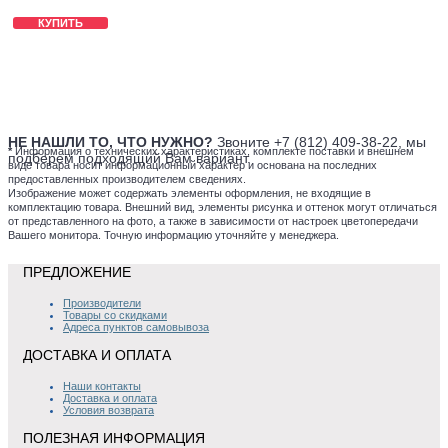
КУПИТЬ
НЕ НАШЛИ ТО, ЧТО НУЖНО?
Звоните +7 (812) 409-38-22, мы
*
Информация о технических характеристиках, комплекте поставки и внешнем
подберем подходящий Вам вариант.
виде товара носит информационный характер и основана на последних
предоставленных производителем сведениях.
Изображение может содержать элементы оформления, не входящие в
комплектацию товара. Внешний вид, элементы рисунка и оттенок могут отличаться
от представленного на фото, а также в зависимости от настроек цветопередачи
Вашего монитора. Точную информацию уточняйте у менеджера.
ПРЕДЛОЖЕНИЕ
Производители
Товары со скидками
Адреса пунктов самовывоза
ДОСТАВКА И ОПЛАТА
Наши контакты
Доставка и оплата
Условия возврата
ПОЛЕЗНАЯ ИНФОРМАЦИЯ