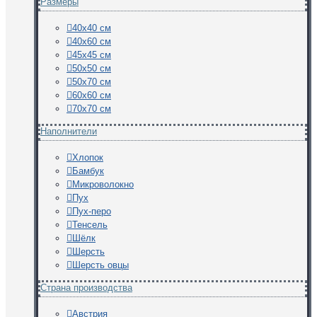
Размеры
40х40 см
40х60 см
45х45 см
50х50 см
50х70 см
60х60 см
70х70 см
Наполнители
Хлопок
Бамбук
Микроволокно
Пух
Пух-перо
Тенсель
Шёлк
Шерсть
Шерсть овцы
Страна производства
Австрия