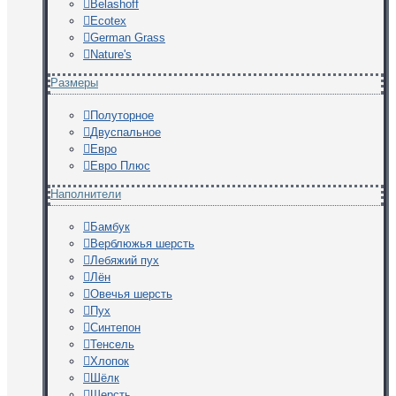
Belashoff
Ecotex
German Grass
Nature's
Размеры
Полуторное
Двуспальное
Евро
Евро Плюс
Наполнители
Бамбук
Верблюжья шерсть
Лебяжий пух
Лён
Овечья шерсть
Пух
Синтепон
Тенсель
Хлопок
Шёлк
Шерсть