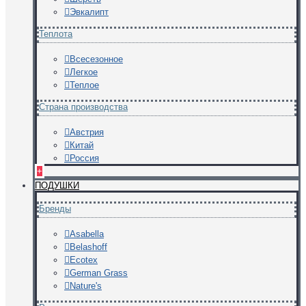
Эвкалипт
Теплота
Всесезонное
Легкое
Теплое
Страна производства
Австрия
Китай
Россия
+
ПОДУШКИ
Бренды
Asabella
Belashoff
Ecotex
German Grass
Nature's