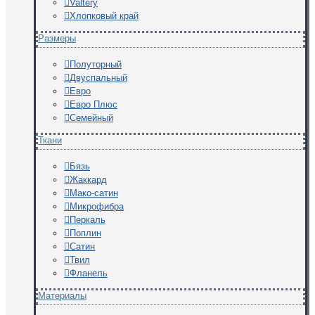
Valtery
Хлопковый край
Размеры
Полуторный
Двуспальный
Евро
Евро Плюс
Семейный
Ткани
Бязь
Жаккард
Мако-сатин
Микрофибра
Перкаль
Поплин
Сатин
Твил
Фланель
Материалы