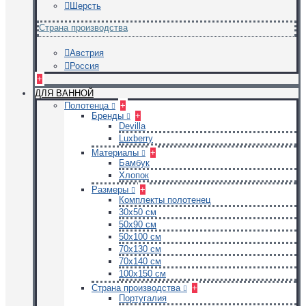
Шерсть
Страна производства
Австрия
Россия
+
ДЛЯ ВАННОЙ
Полотенца
+
Бренды
+
Devilla
Luxberry
Материалы
+
Бамбук
Хлопок
Размеры
+
Комплекты полотенец
30х50 см
50х90 см
50х100 см
70х130 см
70х140 см
100х150 см
Страна производства
+
Португалия