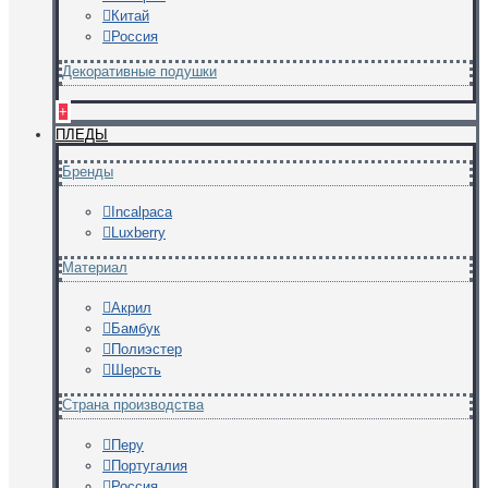
Китай
Россия
Декоративные подушки
+
ПЛЕДЫ
Бренды
Incalpaca
Luxberry
Материал
Акрил
Бамбук
Полиэстер
Шерсть
Страна производства
Перу
Португалия
Россия