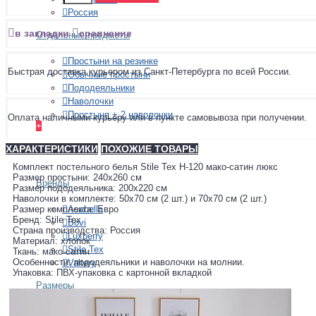
Россия
в закладки
сравнение
Отдельные предметы
Простыни на резинке
Быстрая доставка курьером из Санкт-Петербурга по всей России.
Обычные простыни
Пододеяльники
Наволочки
Простыня + 2 наволочки
Оплата наличными курьеру или в пункте самовывоза при получении.
+
ПОКРЫВАЛА
ХАРАКТЕРИСТИКИ
ПОХОЖИЕ ТОВАРЫ
Комплект постельного белья Stile Tex H-120 мако-сатин люкс
Размер простыни: 240х260 см
Бренды
Размер пододеяльника: 200х220 см
Наволочки в комплекте: 50х70 см (2 шт.) и 70х70 см (2 шт.)
Asabella
Размер комплекта: Евро
Бренд: Stile Tex
Bovi
Страна производства: Россия
Luxberry
Материал: хлопок
Stile Tex
Ткань: мако-сатин
Особенности: пододеяльники и наволочки на молнии.
Valtery
Упаковка: ПВХ-упаковка с картонной вкладкой
Размеры
150х210 см