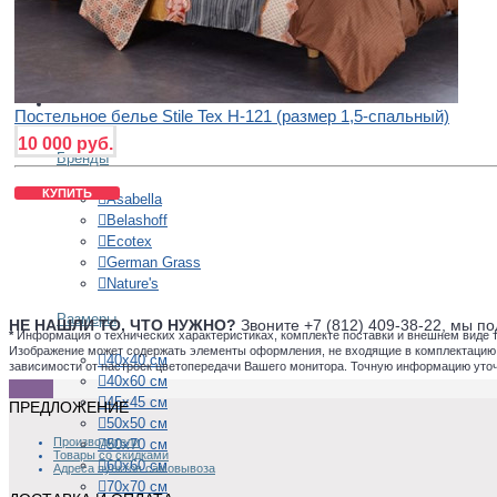
Австрия
Китай
Россия
+
ПОДУШКИ
Постельное белье Stile Tex H-121 (размер 1,5-спальный)
10 000 руб.
Бренды
КУПИТЬ
Asabella
Belashoff
Ecotex
German Grass
Nature's
Размеры
НЕ НАШЛИ ТО, ЧТО НУЖНО?
Звоните +7 (812) 409-38-22, мы 
*
Информация о технических характеристиках, комплекте поставки и внешнем виде 
Изображение может содержать элементы оформления, не входящие в комплектацию то
40х40 см
зависимости от настроек цветопередачи Вашего монитора. Точную информацию уто
40х60 см
45х45 см
ПРЕДЛОЖЕНИЕ
50х50 см
Производители
50х70 см
Товары со скидками
60х60 см
Адреса пунктов самовывоза
70х70 см