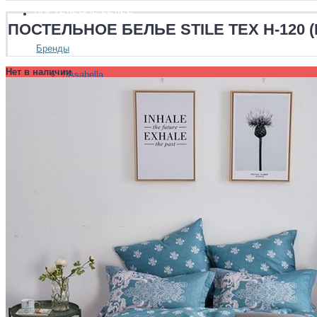
ПОСТЕЛЬНОЕ БЕЛЬЕ
ПОСТЕЛЬНОЕ БЕЛЬЕ STILE TEX H-120 
Бренды
Нет в наличии
Asabella
Bovi
Ecotex
Famille
Luxberry
Stile Tex
Valtery
Хлопковый край
Размеры
Полуторный
Двуспальный
Евро
Евро Плюс
Семейный
Ткани