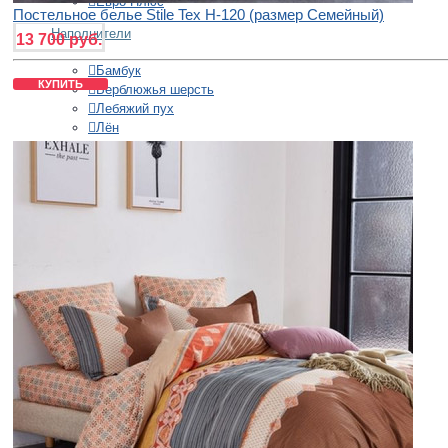
Евро Плюс
Постельное белье Stile Tex H-120 (размер Семейный)
Наполнители
13 700 руб.
Бамбук
КУПИТЬ
Верблюжья шерсть
Лебяжий пух
Лён
Овечья шерсть
Пух
Синтепон
Тенсель
Хлопок
Шёлк
Шерсть
Эвкалипт
Теплота
Всесезонное
Легкое
Теплое
Страна производства