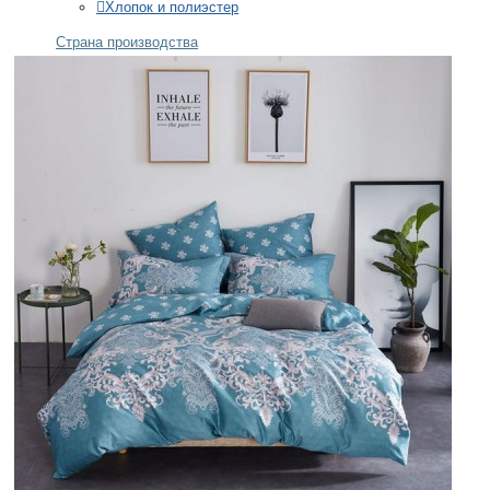
Хлопок и полиэстер
Страна производства
Китай
Португалия
Россия
+
ОДЕЯЛА
Бренды
Asabella
Belashoff
Ecotex
German Grass
Nature's
Размеры
Полуторное
Двуспальное
Евро