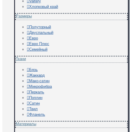
Valtery
Хлопковый край
Размеры
Полуторный
Двуспальный
Евро
Евро Плюс
Семейный
Ткани
Бязь
Жаккард
Мако-сатин
Микрофибра
Перкаль
Поплин
Сатин
Твил
Фланель
Материалы