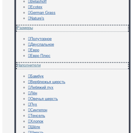
Belashoff
Ecotex
German Grass
Nature's
Размеры
Полуторное
Двуспальное
Евро
Евро Плюс
Наполнители
Бамбук
Верблюжья шерсть
Лебяжий пух
Лён
Овечья шерсть
Пух
Синтепон
Тенсель
Хлопок
Шёлк
Шерсть