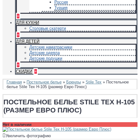
Россия
Турция
+
ДЛЯ КУХНИ
Столовые скатерти
+
ДЛЯ ДЕТЕЙ
Детские наматрасники
Детские одеяла
Детские подушки
+
СКИДКИ
+
Главная
»
Постельное белье
»
Бренды
»
Stile Tex
» Постельное
белье Stile Tex H-105 (размер Евро Плюс)
ПОСТЕЛЬНОЕ БЕЛЬЕ STILE TEX H-105
(РАЗМЕР ЕВРО ПЛЮС)
Нет в наличии
Увеличить фотографию