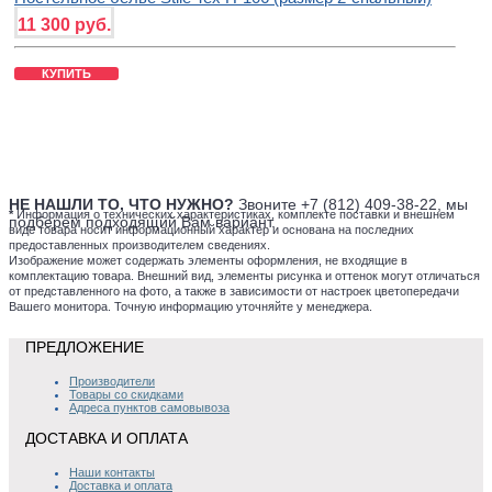
11 300 руб.
КУПИТЬ
НЕ НАШЛИ ТО, ЧТО НУЖНО?
Звоните +7 (812) 409-38-22, мы
*
Информация о технических характеристиках, комплекте поставки и внешнем
подберем подходящий Вам вариант.
виде товара носит информационный характер и основана на последних
предоставленных производителем сведениях.
Изображение может содержать элементы оформления, не входящие в
комплектацию товара. Внешний вид, элементы рисунка и оттенок могут отличаться
от представленного на фото, а также в зависимости от настроек цветопередачи
Вашего монитора. Точную информацию уточняйте у менеджера.
ПРЕДЛОЖЕНИЕ
Производители
Товары со скидками
Адреса пунктов самовывоза
ДОСТАВКА И ОПЛАТА
Наши контакты
Доставка и оплата