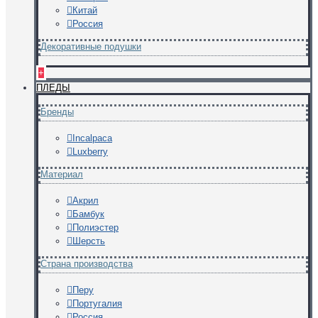
Китай
Россия
Декоративные подушки
+
ПЛЕДЫ
Бренды
Incalpaca
Luxberry
Материал
Акрил
Бамбук
Полиэстер
Шерсть
Страна производства
Перу
Португалия
Россия