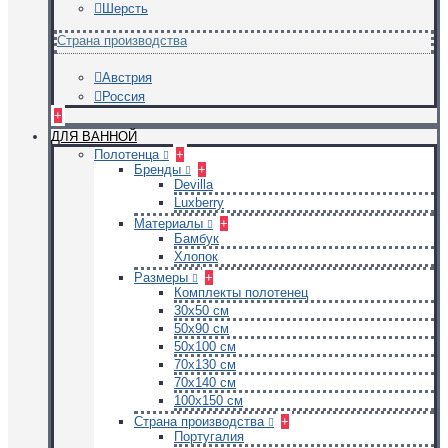
Шерсть
Страна производства
Австрия
Россия
+
ДЛЯ ВАННОЙ
Полотенца
+
Бренды
+
Devilla
Luxberry
Материалы
+
Бамбук
Хлопок
Размеры
+
Комплекты полотенец
30х50 см
50х90 см
50х100 см
70х130 см
70х140 см
100х150 см
Страна производства
+
Португалия