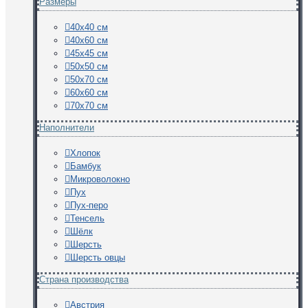
Размеры
40х40 см
40х60 см
45х45 см
50х50 см
50х70 см
60х60 см
70х70 см
Наполнители
Хлопок
Бамбук
Микроволокно
Пух
Пух-перо
Тенсель
Шёлк
Шерсть
Шерсть овцы
Страна производства
Австрия