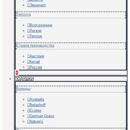
Эвкалипт
Теплота
Всесезонное
Легкое
Теплое
Страна производства
Австрия
Китай
Россия
+
ПОДУШКИ
Бренды
Asabella
Belashoff
Ecotex
German Grass
Nature's