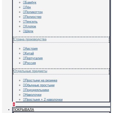
Бамбук
Лён
Поликоттон
Полиэстер
Тенсель
Хлопок
Шёлк
Страна производства
Австрия
Китай
Португалия
Россия
Отдельные предметы
Простыни на резинке
Обычные простыни
Пододеяльники
Наволочки
Простыня + 2 наволочки
+
ПОКРЫВАЛА