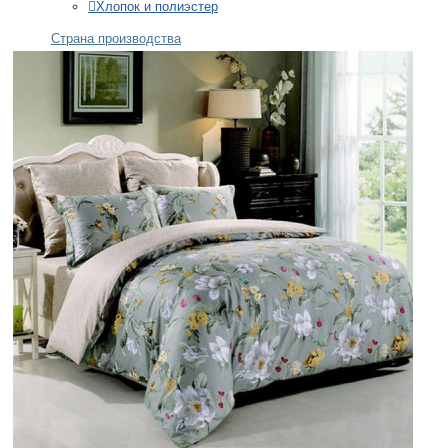
Хлопок и полиэстер
Страна производства
Китай
Португалия
Россия
+
ОДЕЯЛА
Бренды
Asabella
Belashoff
Ecotex
German Grass
Nature's
Размеры
Полуторное
Двуспальное
Евро