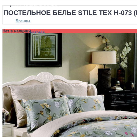
ПОСТЕЛЬНОЕ БЕЛЬЕ
ПОСТЕЛЬНОЕ БЕЛЬЕ STILE TEX H-073 
Бренды
Нет в наличии
Asabella
Bovi
Ecotex
Famille
Luxberry
Stile Tex
Valtery
Хлопковый край
Размеры
Полуторный
Двуспальный
Евро
Евро Плюс
Семейный
Ткани