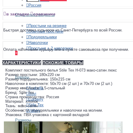
Россия
в закладки
сравнение
Отдельные предметы
Простыни на резинке
Быстрая доставка курьером из Санкт-Петербурга по всей России.
Обычные простыни
Пододеяльники
Наволочки
Простыня + 2 наволочки
Оплата наличными курьеру или в пункте самовывоза при получении.
+
ПОКРЫВАЛА
ХАРАКТЕРИСТИКИ
ПОХОЖИЕ ТОВАРЫ
Комплект постельного белья Stile Tex H-073 мако-сатин люкс
Размер простыни: 180х220 см
Бренды
Размер пододеяльника: 150х215 см
Наволочки в комплекте: 50х70 см (2 шт.) и 70х70 см (2 шт.)
Asabella
Размер комплекта: 1,5-спальный
Бренд: Stile Tex
Bovi
Страна производства: Россия
Luxberry
Материал: хлопок
Stile Tex
Ткань: мако-сатин
Особенности: пододеяльники и наволочки на молнии.
Valtery
Упаковка: ПВХ-упаковка с картонной вкладкой
Размеры
150х210 см