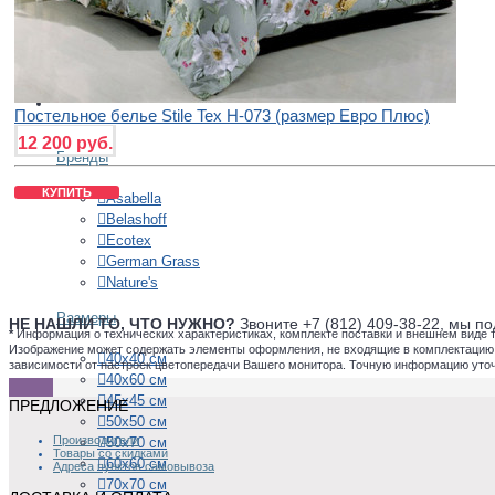
Австрия
Китай
Россия
+
ПОДУШКИ
Постельное белье Stile Tex H-073 (размер Евро Плюс)
12 200 руб.
Бренды
КУПИТЬ
Asabella
Belashoff
Ecotex
German Grass
Nature's
Размеры
НЕ НАШЛИ ТО, ЧТО НУЖНО?
Звоните +7 (812) 409-38-22, мы 
*
Информация о технических характеристиках, комплекте поставки и внешнем виде 
Изображение может содержать элементы оформления, не входящие в комплектацию то
40х40 см
зависимости от настроек цветопередачи Вашего монитора. Точную информацию уто
40х60 см
45х45 см
ПРЕДЛОЖЕНИЕ
50х50 см
Производители
50х70 см
Товары со скидками
60х60 см
Адреса пунктов самовывоза
70х70 см