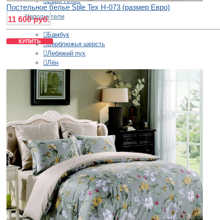
Евро Плюс
Постельное белье Stile Tex H-073 (размер Евро)
Наполнители
11 600 руб.
Бамбук
КУПИТЬ
Верблюжья шерсть
Лебяжий пух
Лён
Овечья шерсть
Пух
Синтепон
Тенсель
Хлопок
Шёлк
Шерсть
Эвкалипт
Теплота
Всесезонное
Легкое
Теплое
Страна производства