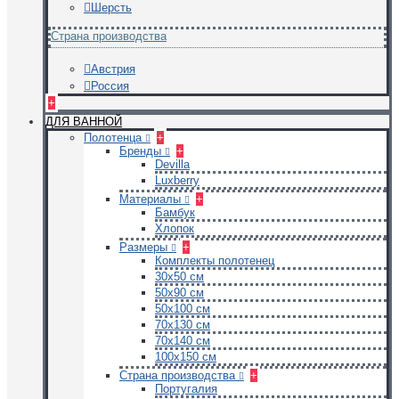
Шерсть
Страна производства
Австрия
Россия
+
ДЛЯ ВАННОЙ
Полотенца
+
Бренды
+
Devilla
Luxberry
Материалы
+
Бамбук
Хлопок
Размеры
+
Комплекты полотенец
30х50 см
50х90 см
50х100 см
70х130 см
70х140 см
100х150 см
Страна производства
+
Португалия