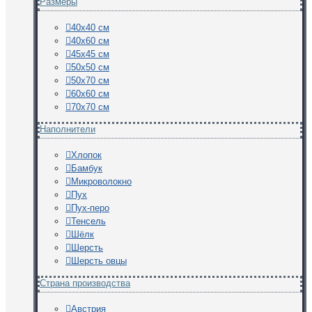
Размеры
40х40 см
40х60 см
45х45 см
50х50 см
50х70 см
60х60 см
70х70 см
Наполнители
Хлопок
Бамбук
Микроволокно
Пух
Пух-перо
Тенсель
Шёлк
Шерсть
Шерсть овцы
Страна производства
Австрия