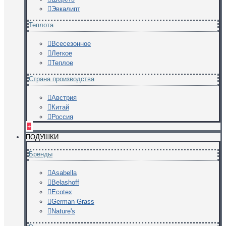
Эвкалипт
Теплота
Всесезонное
Легкое
Теплое
Страна производства
Австрия
Китай
Россия
+
ПОДУШКИ
Бренды
Asabella
Belashoff
Ecotex
German Grass
Nature's