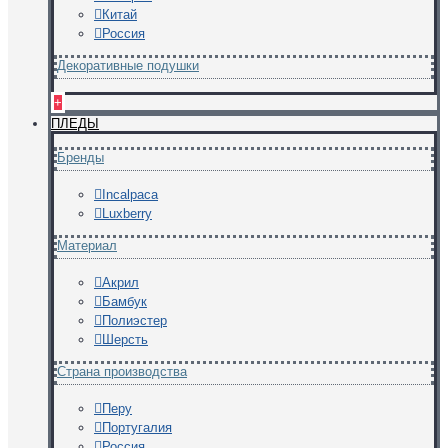
Китай
Россия
Декоративные подушки
+
ПЛЕДЫ
Бренды
Incalpaca
Luxberry
Материал
Акрил
Бамбук
Полиэстер
Шерсть
Страна производства
Перу
Португалия
Россия