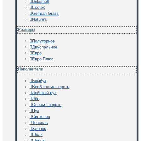
Belashoff
Ecotex
German Grass
Nature's
Размеры
Полуторное
Двуспальное
Евро
Евро Плюс
Наполнители
Бамбук
Верблюжья шерсть
Лебяжий пух
Лён
Овечья шерсть
Пух
Синтепон
Тенсель
Хлопок
Шёлк
Шерсть