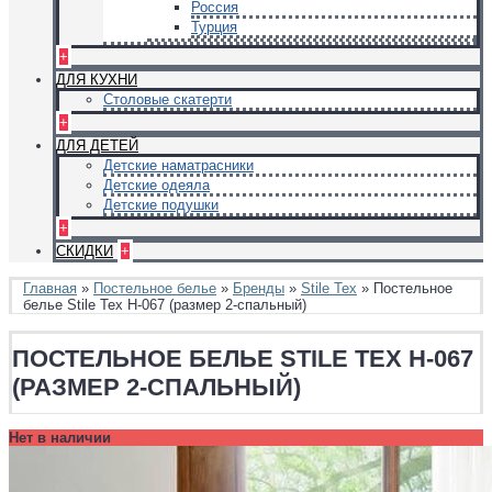
Россия
Турция
+
ДЛЯ КУХНИ
Столовые скатерти
+
ДЛЯ ДЕТЕЙ
Детские наматрасники
Детские одеяла
Детские подушки
+
СКИДКИ
+
Главная
»
Постельное белье
»
Бренды
»
Stile Tex
» Постельное
белье Stile Tex H-067 (размер 2-спальный)
ПОСТЕЛЬНОЕ БЕЛЬЕ STILE TEX H-067
(РАЗМЕР 2-СПАЛЬНЫЙ)
Нет в наличии