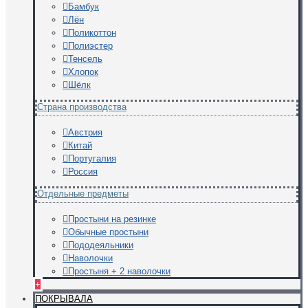
Бамбук
Лён
Поликоттон
Полиэстер
Тенсель
Хлопок
Шёлк
Страна производства
Австрия
Китай
Португалия
Россия
Отдельные предметы
Простыни на резинке
Обычные простыни
Пододеяльники
Наволочки
Простыня + 2 наволочки
+
ПОКРЫВАЛА