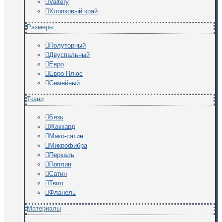
Valtery
Хлопковый край
Размеры
Полуторный
Двуспальный
Евро
Евро Плюс
Семейный
Ткани
Бязь
Жаккард
Мако-сатин
Микрофибра
Перкаль
Поплин
Сатин
Твил
Фланель
Материалы