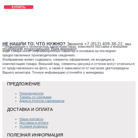
КУПИТЬ
НЕ НАШЛИ ТО, ЧТО НУЖНО?
Звоните +7 (812) 409-38-22, мы
*
Информация о технических характеристиках, комплекте поставки и внешнем
подберем подходящий Вам вариант.
виде товара носит информационный характер и основана на последних
предоставленных производителем сведениях.
Изображение может содержать элементы оформления, не входящие в
комплектацию товара. Внешний вид, элементы рисунка и оттенок могут отличаться
от представленного на фото, а также в зависимости от настроек цветопередачи
Вашего монитора. Точную информацию уточняйте у менеджера.
ПРЕДЛОЖЕНИЕ
Производители
Товары со скидками
Адреса пунктов самовывоза
ДОСТАВКА И ОПЛАТА
Наши контакты
Доставка и оплата
Условия возврата
ПОЛЕЗНАЯ ИНФОРМАЦИЯ