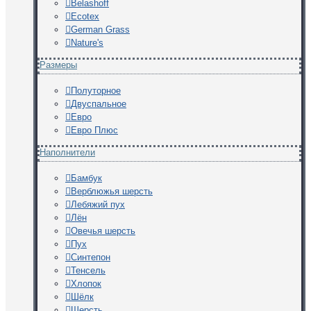
Belashoff
Ecotex
German Grass
Nature's
Размеры
Полуторное
Двуспальное
Евро
Евро Плюс
Наполнители
Бамбук
Верблюжья шерсть
Лебяжий пух
Лён
Овечья шерсть
Пух
Синтепон
Тенсель
Хлопок
Шёлк
Шерсть