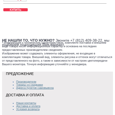
КУПИТЬ
НЕ НАШЛИ ТО, ЧТО НУЖНО?
Звоните +7 (812) 409-38-22, мы
*
Информация о технических характеристиках, комплекте поставки и внешнем
подберем подходящий Вам вариант.
виде товара носит информационный характер и основана на последних
предоставленных производителем сведениях.
Изображение может содержать элементы оформления, не входящие в
комплектацию товара. Внешний вид, элементы рисунка и оттенок могут отличаться
от представленного на фото, а также в зависимости от настроек цветопередачи
Вашего монитора. Точную информацию уточняйте у менеджера.
ПРЕДЛОЖЕНИЕ
Производители
Товары со скидками
Адреса пунктов самовывоза
ДОСТАВКА И ОПЛАТА
Наши контакты
Доставка и оплата
Условия возврата