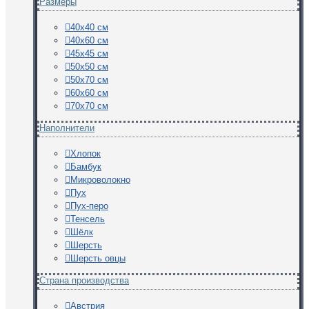
Размеры
40х40 см
40х60 см
45х45 см
50х50 см
50х70 см
60х60 см
70х70 см
Наполнители
Хлопок
Бамбук
Микроволокно
Пух
Пух-перо
Тенсель
Шёлк
Шерсть
Шерсть овцы
Страна производства
Австрия