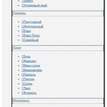
Valtery
Хлопковый край
Размеры
Полуторный
Двуспальный
Евро
Евро Плюс
Семейный
Ткани
Бязь
Жаккард
Мако-сатин
Микрофибра
Перкаль
Поплин
Сатин
Твил
Фланель
Материалы