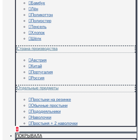
Бамбук
Лён
Поликоттон
Полиэстер
Тенсель
Хлопок
Шёлк
Страна производства
Австрия
Китай
Португалия
Россия
Отдельные предметы
Простыни на резинке
Обычные простыни
Пододеяльники
Наволочки
Простыня + 2 наволочки
+
ПОКРЫВАЛА