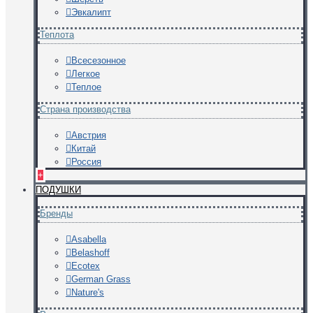
Эвкалипт
Теплота
Всесезонное
Легкое
Теплое
Страна производства
Австрия
Китай
Россия
+
ПОДУШКИ
Бренды
Asabella
Belashoff
Ecotex
German Grass
Nature's