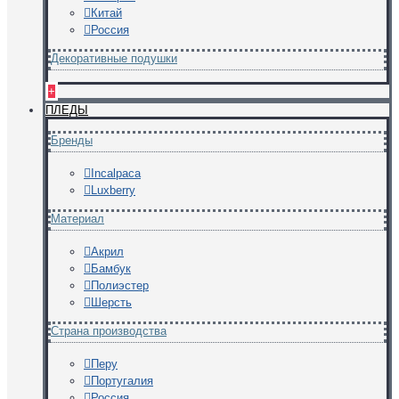
Китай
Россия
Декоративные подушки
+
ПЛЕДЫ
Бренды
Incalpaca
Luxberry
Материал
Акрил
Бамбук
Полиэстер
Шерсть
Страна производства
Перу
Португалия
Россия