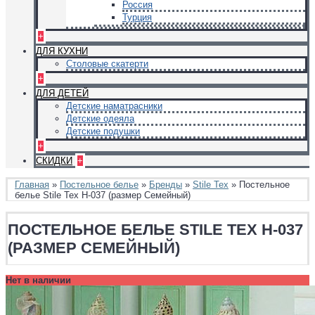
Россия
Турция
+
ДЛЯ КУХНИ
Столовые скатерти
+
ДЛЯ ДЕТЕЙ
Детские наматрасники
Детские одеяла
Детские подушки
+
СКИДКИ
+
Главная
»
Постельное белье
»
Бренды
»
Stile Tex
» Постельное
белье Stile Tex H-037 (размер Семейный)
ПОСТЕЛЬНОЕ БЕЛЬЕ STILE TEX H-037
(РАЗМЕР СЕМЕЙНЫЙ)
Нет в наличии