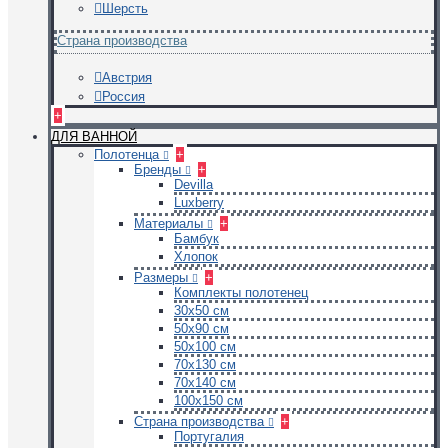
Шерсть
Страна производства
Австрия
Россия
+
ДЛЯ ВАННОЙ
Полотенца
+
Бренды
+
Devilla
Luxberry
Материалы
+
Бамбук
Хлопок
Размеры
+
Комплекты полотенец
30х50 см
50х90 см
50х100 см
70х130 см
70х140 см
100х150 см
Страна производства
+
Португалия