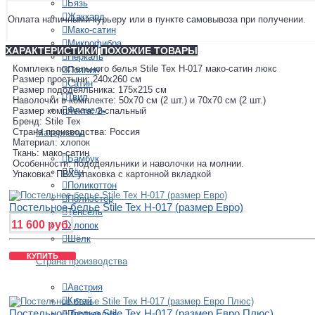
Бязь
Жаккард
Оплата наличными курьеру или в пункте самовывоза при получении.
Мако-сатин
Микрофибра
ХАРАКТЕРИСТИКИ
ПОХОЖИЕ ТОВАРЫ
Перкаль
Комплект постельного белья Stile Tex H-017 мако-сатин люкс
Поплин
Размер простыни: 240х260 см
Сатин
Размер пододеяльника: 175х215 см
Твил
Наволочки в комплекте: 50х70 см (2 шт.) и 70х70 см (2 шт.)
Фланель
Размер комплекта: 2-спальный
Бренд: Stile Tex
Страна производства: Россия
Материалы
Материал: хлопок
Ткань: мако-сатин
Бамбук
Особенности: пододеяльники и наволочки на молнии.
Лён
Упаковка: ПВХ-упаковка с картонной вкладкой
Поликоттон
Полиэстер
Постельное белье Stile Tex H-017 (размер Евро)
Тенсель
11 600 руб.
Хлопок
Шёлк
КУПИТЬ
Страна производства
Австрия
Китай
Постельное белье Stile Tex H-017 (размер Евро Плюс)
Португалия