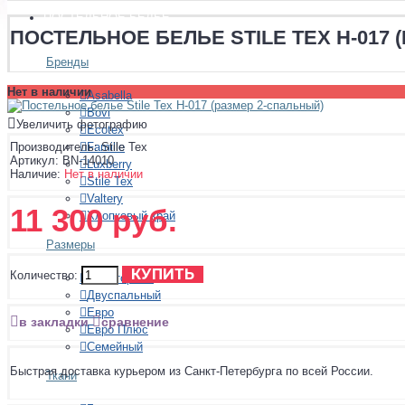
ПОСТЕЛЬНОЕ БЕЛЬЕ
ПОСТЕЛЬНОЕ БЕЛЬЕ STILE TEX H-017
Бренды
Нет в наличии
Asabella
Bovi
Увеличить фотографию
Ecotex
Famille
Производитель:
Stile Tex
Артикул:
BN-14010
Luxberry
Наличие:
Нет в наличии
Stile Tex
Valtery
11 300 руб.
Хлопковый край
Размеры
КУПИТЬ
Количество:
Полуторный
Двуспальный
Евро
в закладки
сравнение
Евро Плюс
Семейный
Быстрая доставка курьером из Санкт-Петербурга по всей России.
Ткани