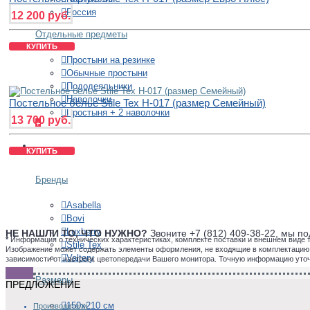
Россия
12 200 руб.
Отдельные предметы
КУПИТЬ
Простыни на резинке
Обычные простыни
Пододеяльники
Наволочки
Постельное белье Stile Tex H-017 (размер Семейный)
Простыня + 2 наволочки
13 700 руб.
+
ПОКРЫВАЛА
КУПИТЬ
Бренды
Asabella
Bovi
Luxberry
НЕ НАШЛИ ТО, ЧТО НУЖНО?
Звоните +7 (812) 409-38-22, мы 
*
Информация о технических характеристиках, комплекте поставки и внешнем виде 
Stile Tex
Изображение может содержать элементы оформления, не входящие в комплектацию то
Valtery
зависимости от настроек цветопередачи Вашего монитора. Точную информацию уто
Размеры
ПРЕДЛОЖЕНИЕ
150х210 см
Производители