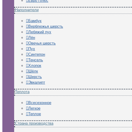
Евро Плюс
Наполнители
Бамбук
Верблюжья шерсть
Лебяжий пух
Лён
Овечья шерсть
Пух
Синтепон
Тенсель
Хлопок
Шёлк
Шерсть
Эвкалипт
Теплота
Всесезонное
Легкое
Теплое
Страна производства