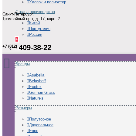
Хлопок и полиэстер
Страна производства
Санкт-Петербург,
Трамвайный пр-т, д. 17, корп. 2
Китай
Португалия
Россия
+
409-38-22
+7 (812)
ОДЕЯЛА
Бренды
Asabella
Belashoff
Ecotex
German Grass
Nature's
Размеры
Полуторное
Двуспальное
Евро