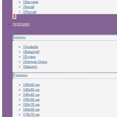
Австрия
Китай
Россия
+
ПОДУШКИ
Бренды
Asabella
Belashoff
Ecotex
German Grass
Nature's
Размеры
40х40 см
40х60 см
45х45 см
50х50 см
50х70 см
60х60 см
70х70 см