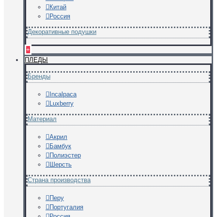
Китай
Россия
Декоративные подушки
+
ПЛЕДЫ
Бренды
Incalpaca
Luxberry
Материал
Акрил
Бамбук
Полиэстер
Шерсть
Страна производства
Перу
Португалия
Россия