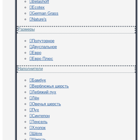
Belashoff
Ecotex
German Grass
Nature's
Размеры
Полуторное
Двуспальное
Евро
Евро Плюс
Наполнители
Бамбук
Верблюжья шерсть
Лебяжий пух
Лён
Овечья шерсть
Пух
Синтепон
Тенсель
Хлопок
Шёлк
Шерсть