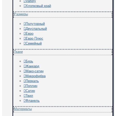
Valtery
Хлопковый край
Размеры
Полуторный
Двуспальный
Евро
Евро Плюс
Семейный
Ткани
Бязь
Жаккард
Мако-сатин
Микрофибра
Перкаль
Поплин
Сатин
Твил
Фланель
Материалы