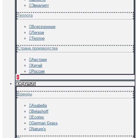
Эвкалипт
Теплота
Всесезонное
Легкое
Теплое
Страна производства
Австрия
Китай
Россия
+
ПОДУШКИ
Бренды
Asabella
Belashoff
Ecotex
German Grass
Nature's