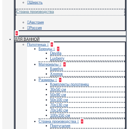
Шерсть
Страна производства
Австрия
Россия
+
ДЛЯ ВАННОЙ
Полотенца
+
Бренды
+
Devilla
Luxberry
Материалы
+
Бамбук
Хлопок
Размеры
+
Комплекты полотенец
30х50 см
50х90 см
50х100 см
70х130 см
70х140 см
100х150 см
Страна производства
+
Португалия