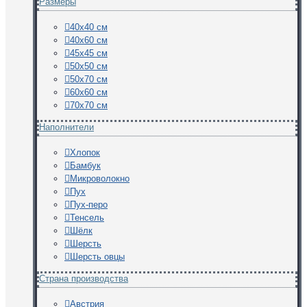
Размеры
40х40 см
40х60 см
45х45 см
50х50 см
50х70 см
60х60 см
70х70 см
Наполнители
Хлопок
Бамбук
Микроволокно
Пух
Пух-перо
Тенсель
Шёлк
Шерсть
Шерсть овцы
Страна производства
Австрия