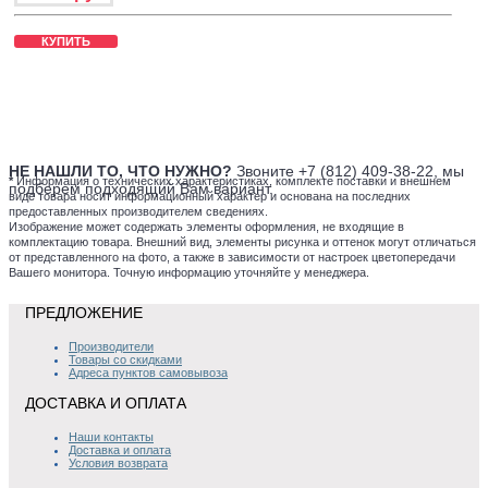
КУПИТЬ
НЕ НАШЛИ ТО, ЧТО НУЖНО?
Звоните +7 (812) 409-38-22, мы
*
Информация о технических характеристиках, комплекте поставки и внешнем
подберем подходящий Вам вариант.
виде товара носит информационный характер и основана на последних
предоставленных производителем сведениях.
Изображение может содержать элементы оформления, не входящие в
комплектацию товара. Внешний вид, элементы рисунка и оттенок могут отличаться
от представленного на фото, а также в зависимости от настроек цветопередачи
Вашего монитора. Точную информацию уточняйте у менеджера.
ПРЕДЛОЖЕНИЕ
Производители
Товары со скидками
Адреса пунктов самовывоза
ДОСТАВКА И ОПЛАТА
Наши контакты
Доставка и оплата
Условия возврата