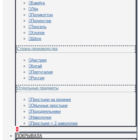
Бамбук
Лён
Поликоттон
Полиэстер
Тенсель
Хлопок
Шёлк
Страна производства
Австрия
Китай
Португалия
Россия
Отдельные предметы
Простыни на резинке
Обычные простыни
Пододеяльники
Наволочки
Простыня + 2 наволочки
+
ПОКРЫВАЛА