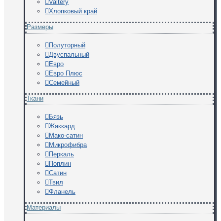
Valtery
Хлопковый край
Размеры
Полуторный
Двуспальный
Евро
Евро Плюс
Семейный
Ткани
Бязь
Жаккард
Мако-сатин
Микрофибра
Перкаль
Поплин
Сатин
Твил
Фланель
Материалы