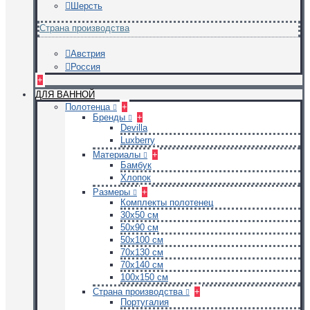
Шерсть
Страна производства
Австрия
Россия
+
ДЛЯ ВАННОЙ
Полотенца
+
Бренды
+
Devilla
Luxberry
Материалы
+
Бамбук
Хлопок
Размеры
+
Комплекты полотенец
30х50 см
50х90 см
50х100 см
70х130 см
70х140 см
100х150 см
Страна производства
+
Португалия