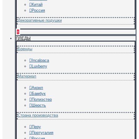
Китай
Россия
Декоративные подушки
+
ПЛЕДЫ
Бренды
Incalpaca
Luxberry
Материал
Акрил
Бамбук
Полиэстер
Шерсть
Страна производства
Перу
Португалия
Россия