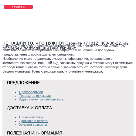
КУПИТЬ
НЕ НАШЛИ ТО, ЧТО НУЖНО?
Звоните +7 (812) 409-38-22, мы
*
Информация о технических характеристиках, комплекте поставки и внешнем
подберем подходящий Вам вариант.
виде товара носит информационный характер и основана на последних
предоставленных производителем сведениях.
Изображение может содержать элементы оформления, не входящие в
комплектацию товара. Внешний вид, элементы рисунка и оттенок могут отличаться
от представленного на фото, а также в зависимости от настроек цветопередачи
Вашего монитора. Точную информацию уточняйте у менеджера.
ПРЕДЛОЖЕНИЕ
Производители
Товары со скидками
Адреса пунктов самовывоза
ДОСТАВКА И ОПЛАТА
Наши контакты
Доставка и оплата
Условия возврата
ПОЛЕЗНАЯ ИНФОРМАЦИЯ