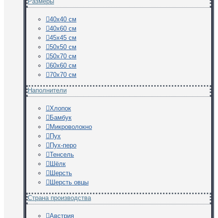
Размеры
40х40 см
40х60 см
45х45 см
50х50 см
50х70 см
60х60 см
70х70 см
Наполнители
Хлопок
Бамбук
Микроволокно
Пух
Пух-перо
Тенсель
Шёлк
Шерсть
Шерсть овцы
Страна производства
Австрия