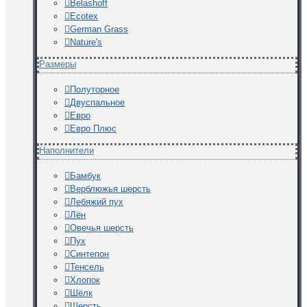
Belashoff
Ecotex
German Grass
Nature's
Размеры
Полуторное
Двуспальное
Евро
Евро Плюс
Наполнители
Бамбук
Верблюжья шерсть
Лебяжий пух
Лён
Овечья шерсть
Пух
Синтепон
Тенсель
Хлопок
Шёлк
Шерсть