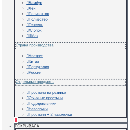
Бамбук
Лён
Поликоттон
Полиэстер
Тенсель
Хлопок
Шёлк
Страна производства
Австрия
Китай
Португалия
Россия
Отдельные предметы
Простыни на резинке
Обычные простыни
Пододеяльники
Наволочки
Простыня + 2 наволочки
+
ПОКРЫВАЛА