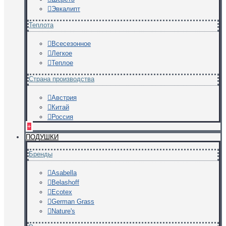
Эвкалипт
Теплота
Всесезонное
Легкое
Теплое
Страна производства
Австрия
Китай
Россия
+
ПОДУШКИ
Бренды
Asabella
Belashoff
Ecotex
German Grass
Nature's