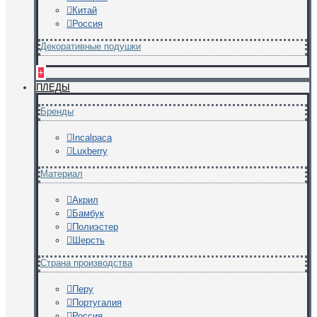
Китай
Россия
Декоративные подушки
+
ПЛЕДЫ
Бренды
Incalpaca
Luxberry
Материал
Акрил
Бамбук
Полиэстер
Шерсть
Страна производства
Перу
Португалия
Россия