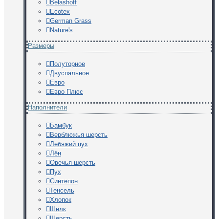
Belashoff
Ecotex
German Grass
Nature's
Размеры
Полуторное
Двуспальное
Евро
Евро Плюс
Наполнители
Бамбук
Верблюжья шерсть
Лебяжий пух
Лён
Овечья шерсть
Пух
Синтепон
Тенсель
Хлопок
Шёлк
Шерсть