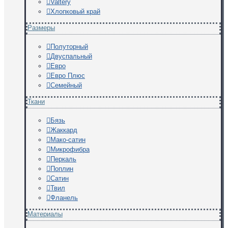
Valtery
Хлопковый край
Размеры
Полуторный
Двуспальный
Евро
Евро Плюс
Семейный
Ткани
Бязь
Жаккард
Мако-сатин
Микрофибра
Перкаль
Поплин
Сатин
Твил
Фланель
Материалы