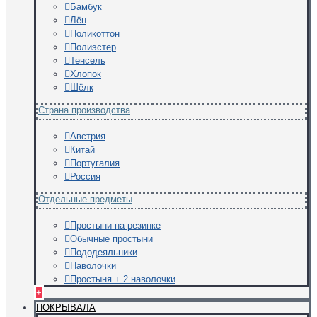
Бамбук
Лён
Поликоттон
Полиэстер
Тенсель
Хлопок
Шёлк
Страна производства
Австрия
Китай
Португалия
Россия
Отдельные предметы
Простыни на резинке
Обычные простыни
Пододеяльники
Наволочки
Простыня + 2 наволочки
+
ПОКРЫВАЛА