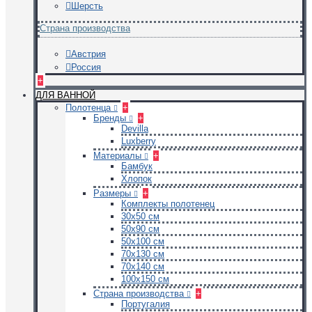
Шерсть
Страна производства
Австрия
Россия
+
ДЛЯ ВАННОЙ
Полотенца
+
Бренды
+
Devilla
Luxberry
Материалы
+
Бамбук
Хлопок
Размеры
+
Комплекты полотенец
30х50 см
50х90 см
50х100 см
70х130 см
70х140 см
100х150 см
Страна производства
+
Португалия