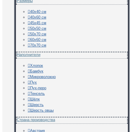
Размеры
40х40 см
40х60 см
45х45 см
50х50 см
50х70 см
60х60 см
70х70 см
Наполнители
Хлопок
Бамбук
Микроволокно
Пух
Пух-перо
Тенсель
Шёлк
Шерсть
Шерсть овцы
Страна производства
Австрия