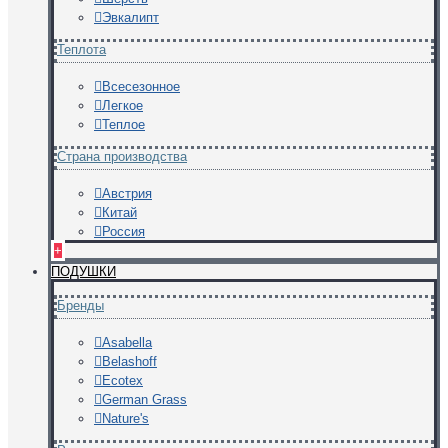
Эвкалипт
Теплота
Всесезонное
Легкое
Теплое
Страна производства
Австрия
Китай
Россия
+
ПОДУШКИ
Бренды
Asabella
Belashoff
Ecotex
German Grass
Nature's