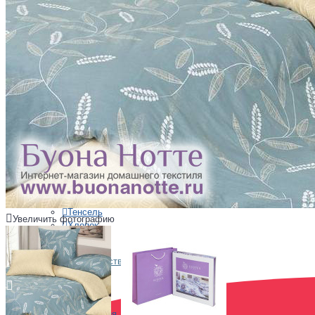
Бязь
Жаккард
Мако-сатин
Микрофибра
Перкаль
Поплин
Сатин
Твил
Фланель
Материалы
Бамбук
Лён
Поликоттон
Полиэстер
Тенсель
Увеличить фотографию
Хлопок
Шёлк
Страна производства
Австрия
Китай
Португалия