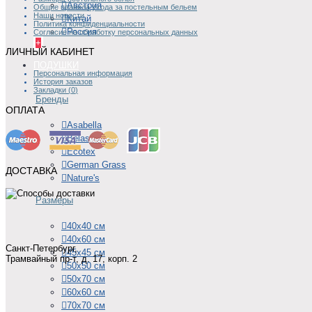
Австрия
Общие правила ухода за постельным бельем
Наши новости
Китай
Политика конфиденциальности
Россия
Согласие на обработку персональных данных
+
ЛИЧНЫЙ КАБИНЕТ
ПОДУШКИ
Персональная информация
История заказов
Закладки (
0
)
Бренды
ОПЛАТА
Asabella
Belashoff
Ecotex
German Grass
ДОСТАВКА
Nature's
Размеры
40х40 см
40х60 см
Санкт-Петербург,
45х45 см
Трамвайный пр-т, д. 17, корп. 2
50х50 см
50х70 см
60х60 см
70х70 см