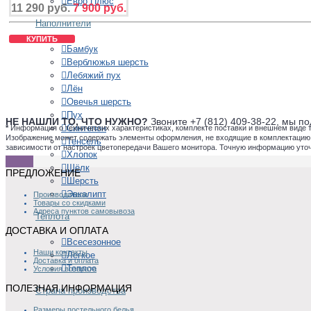
Евро Плюс
11 290 руб.
7 900 руб.
Наполнители
КУПИТЬ
Бамбук
Верблюжья шерсть
Лебяжий пух
Лён
Овечья шерсть
Пух
НЕ НАШЛИ ТО, ЧТО НУЖНО?
Звоните +7 (812) 409-38-22, мы 
Синтепон
*
Информация о технических характеристиках, комплекте поставки и внешнем виде 
Изображение может содержать элементы оформления, не входящие в комплектацию то
Тенсель
зависимости от настроек цветопередачи Вашего монитора. Точную информацию уто
Хлопок
Шёлк
ПРЕДЛОЖЕНИЕ
Шерсть
Эвкалипт
Производители
Товары со скидками
Адреса пунктов самовывоза
Теплота
ДОСТАВКА И ОПЛАТА
Всесезонное
Наши контакты
Легкое
Доставка и оплата
Теплое
Условия возврата
ПОЛЕЗНАЯ ИНФОРМАЦИЯ
Страна производства
Размеры постельного белья