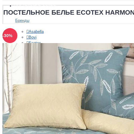
ПОСТЕЛЬНОЕ БЕЛЬЕ
ПОСТЕЛЬНОЕ БЕЛЬЕ ECOTEX HARMONI
Бренды
Asabella
-30%
Bovi
Ecotex
Famille
Luxberry
Stile Tex
Valtery
Хлопковый край
Размеры
Полуторный
Двуспальный
Евро
Евро Плюс
Семейный
Ткани