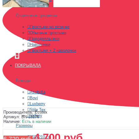
Россия
Отдельные предметы
Простыни на резинке
Обычные простыни
Пододеяльники
Наволочки
Простыня + 2 наволочки
+
ПОКРЫВАЛА
Бренды
Asabella
Bovi
Luxberry
Stile Tex
Производитель:
Ecotex
Valtery
Артикул:
BN-18176
Наличие:
Есть в наличии
Размеры
4 700 руб.
150х210 см