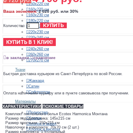
6 720 руб.
150х220 см
160х220 см
Ваша экономия:
2 020 руб. или 30%
160х230 см
180х220 см
КУПИТЬ
Количество:
200х220 см
220х230 см
220х240 см
КУПИТЬ В 1 КЛИК!
230х250 см
240х260 см
260х260 см
в закладки
сравнение
270х270 см
Ткани
Быстрая доставка курьером из Санкт-Петербурга по всей России.
Жаккард
Сатин
Софткоттон
Оплата наличными курьеру или в пункте самовывоза при получении.
Материалы
ХАРАКТЕРИСТИКИ
ПОХОЖИЕ ТОВАРЫ
Полиэстер
Комплект постельного белья Ecotex Harmonica Монтана
Хлопок
Размер пододеяльника: 145х215 см
Размер простыни: 150х215 см
Хлопок и акрил
Наволочки в комплекте: 70х70 см (2 шт.)
Хлопок и вискоза
Размер комплекта: 1,5-спальный