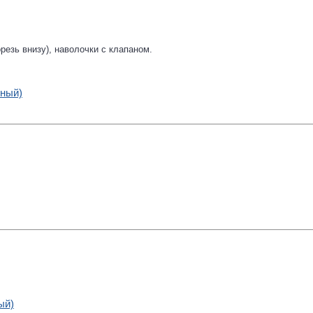
резь внизу), наволочки с клапаном.
ьный)
ый)