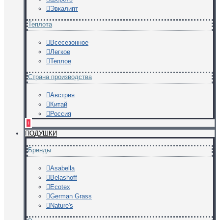
Эвкалипт
Теплота
Всесезонное
Легкое
Теплое
Страна производства
Австрия
Китай
Россия
+
ПОДУШКИ
Бренды
Asabella
Belashoff
Ecotex
German Grass
Nature's