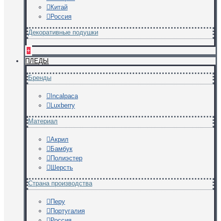
Китай
Россия
Декоративные подушки
+
ПЛЕДЫ
Бренды
Incalpaca
Luxberry
Материал
Акрил
Бамбук
Полиэстер
Шерсть
Страна производства
Перу
Португалия
Россия