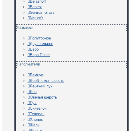
Belashoff
Ecotex
German Grass
Nature's
Размеры
Полуторное
Двуспальное
Евро
Евро Плюс
Наполнители
Бамбук
Верблюжья шерсть
Лебяжий пух
Лён
Овечья шерсть
Пух
Синтепон
Тенсель
Хлопок
Шёлк
Шерсть