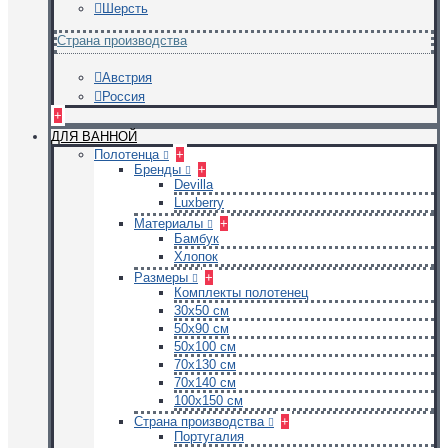
Шерсть
Страна производства
Австрия
Россия
+
ДЛЯ ВАННОЙ
Полотенца
+
Бренды
+
Devilla
Luxberry
Материалы
+
Бамбук
Хлопок
Размеры
+
Комплекты полотенец
30х50 см
50х90 см
50х100 см
70х130 см
70х140 см
100х150 см
Страна производства
+
Португалия