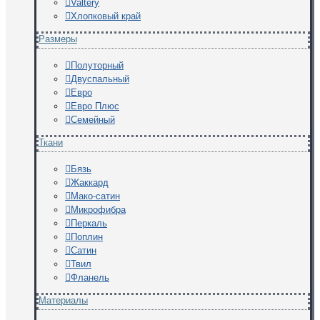
Valtery
Хлопковый край
Размеры
Полуторный
Двуспальный
Евро
Евро Плюс
Семейный
Ткани
Бязь
Жаккард
Мако-сатин
Микрофибра
Перкаль
Поплин
Сатин
Твил
Фланель
Материалы