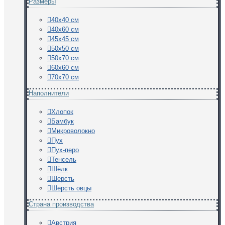
Размеры
40х40 см
40х60 см
45х45 см
50х50 см
50х70 см
60х60 см
70х70 см
Наполнители
Хлопок
Бамбук
Микроволокно
Пух
Пух-перо
Тенсель
Шёлк
Шерсть
Шерсть овцы
Страна производства
Австрия