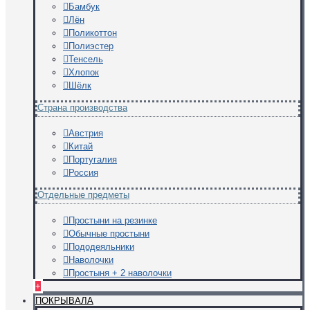
Бамбук
Лён
Поликоттон
Полиэстер
Тенсель
Хлопок
Шёлк
Страна производства
Австрия
Китай
Португалия
Россия
Отдельные предметы
Простыни на резинке
Обычные простыни
Пододеяльники
Наволочки
Простыня + 2 наволочки
+
ПОКРЫВАЛА