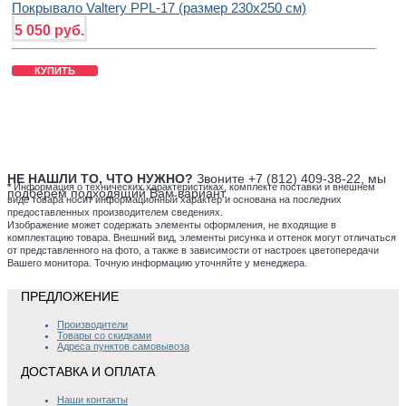
Покрывало Valtery PPL-17 (размер 230х250 см)
5 050 руб.
КУПИТЬ
НЕ НАШЛИ ТО, ЧТО НУЖНО?
Звоните +7 (812) 409-38-22, мы
*
Информация о технических характеристиках, комплекте поставки и внешнем
подберем подходящий Вам вариант.
виде товара носит информационный характер и основана на последних
предоставленных производителем сведениях.
Изображение может содержать элементы оформления, не входящие в
комплектацию товара. Внешний вид, элементы рисунка и оттенок могут отличаться
от представленного на фото, а также в зависимости от настроек цветопередачи
Вашего монитора. Точную информацию уточняйте у менеджера.
ПРЕДЛОЖЕНИЕ
Производители
Товары со скидками
Адреса пунктов самовывоза
ДОСТАВКА И ОПЛАТА
Наши контакты