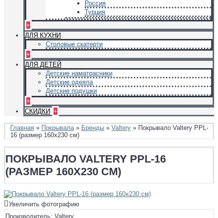
Россия
Турция
+
ДЛЯ КУХНИ
Столовые скатерти
+
ДЛЯ ДЕТЕЙ
Детские наматрасники
Детские одеяла
Детские подушки
+
СКИДКИ
+
Главная
»
Покрывала
»
Бренды
»
Valtery
» Покрывало Valtery PPL-
16 (размер 160х230 см)
ПОКРЫВАЛО VALTERY PPL-16
(РАЗМЕР 160Х230 СМ)
Увеличить фотографию
Производитель:
Valtery