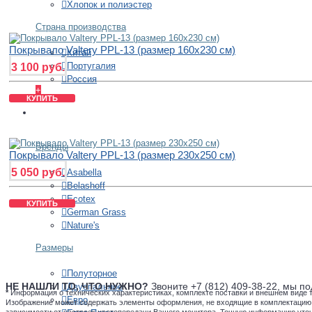
Хлопок и полиэстер
Страна производства
Покрывало Valtery PPL-13 (размер 160х230 см)
Китай
Португалия
3 100 руб.
Россия
+
КУПИТЬ
ОДЕЯЛА
Бренды
Покрывало Valtery PPL-13 (размер 230х250 см)
5 050 руб.
Asabella
Belashoff
Ecotex
КУПИТЬ
German Grass
Nature's
Размеры
Полуторное
НЕ НАШЛИ ТО, ЧТО НУЖНО?
Звоните +7 (812) 409-38-22, мы 
Двуспальное
*
Информация о технических характеристиках, комплекте поставки и внешнем виде 
Евро
Изображение может содержать элементы оформления, не входящие в комплектацию то