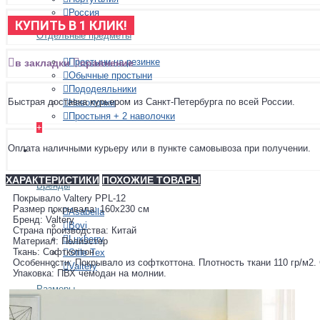
Россия
КУПИТЬ В 1 КЛИК!
Отдельные предметы
Простыни на резинке
в закладки
сравнение
Обычные простыни
Пододеяльники
Быстрая доставка курьером из Санкт-Петербурга по всей России.
Наволочки
Простыня + 2 наволочки
+
Оплата наличными курьеру или в пункте самовывоза при получении.
ПОКРЫВАЛА
ХАРАКТЕРИСТИКИ
ПОХОЖИЕ ТОВАРЫ
Бренды
Покрывало Valtery PPL-12
Размер покрывала: 160х230 см
Asabella
Бренд: Valtery
Bovi
Страна производства: Китай
Luxberry
Материал: Полиэстер
Ткань: Софткоттон
Stile Tex
Особенности: Покрывало из софткоттона. Плотность ткани 110 гр/м2. 
Valtery
Упаковка: ПВХ чемодан на молнии.
Размеры
150х210 см