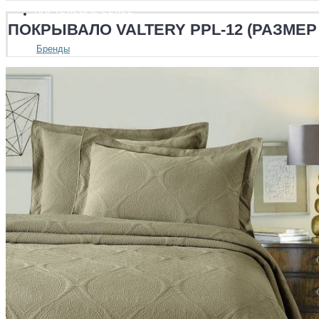
ПОСТЕЛЬНОЕ БЕЛЬЕ
ПОКРЫВАЛО VALTERY PPL-12 (РАЗМЕР 
Бренды
Asabella
Bovi
Ecotex
Famille
Luxberry
Stile Tex
Valtery
Хлопковый край
Размеры
Полуторный
Двуспальный
Евро
Евро Плюс
Семейный
Ткани