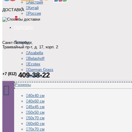
Австрия
Китай
ДОСТАВКА
Россия
+
ПОДУШКИ
Бренды
Санкт-Петербург,
Трамвайный пр-т, д. 17, корп. 2
Asabella
Belashoff
Ecotex
German Grass
409-38-22
+7 (812)
Nature's
Размеры
40х40 см
40х60 см
45х45 см
50х50 см
50х70 см
60х60 см
70х70 см