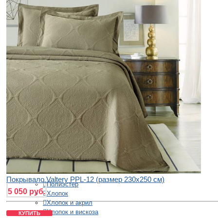
150х220 см
160х220 см
160х230 см
180х220 см
200х220 см
220х230 см
220х240 см
230х250 см
240х260 см
260х260 см
270х270 см
Ткани
Жаккард
Сатин
Софткоттон
Материалы
Покрывало Valtery PPL-12 (размер 230х250 см)
Полиэстер
5 050 руб.
Хлопок
Хлопок и акрил
Хлопок и вискоза
КУПИТЬ