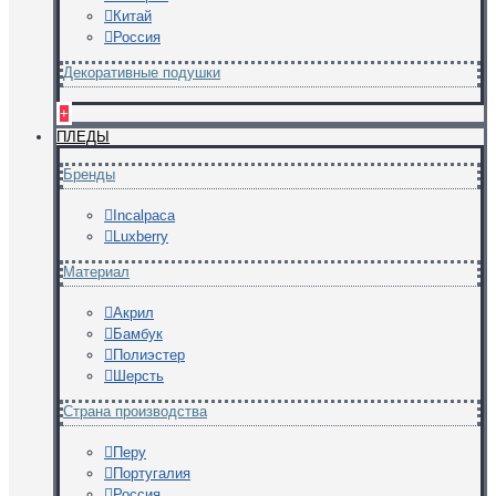
Китай
Россия
Декоративные подушки
+
ПЛЕДЫ
Бренды
Incalpaca
Luxberry
Материал
Акрил
Бамбук
Полиэстер
Шерсть
Страна производства
Перу
Португалия
Россия