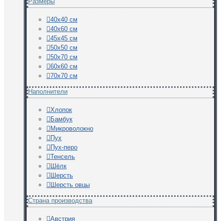
Размеры
40х40 см
40х60 см
45х45 см
50х50 см
50х70 см
60х60 см
70х70 см
Наполнители
Хлопок
Бамбук
Микроволокно
Пух
Пух-перо
Тенсель
Шёлк
Шерсть
Шерсть овцы
Страна производства
Австрия