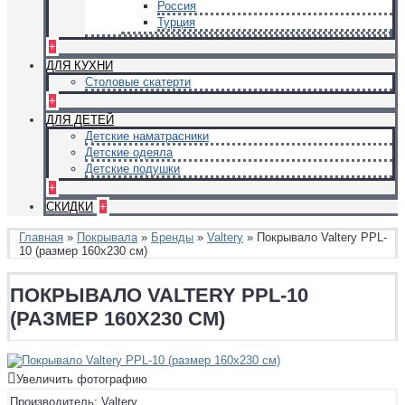
Россия
Турция
+
ДЛЯ КУХНИ
Столовые скатерти
+
ДЛЯ ДЕТЕЙ
Детские наматрасники
Детские одеяла
Детские подушки
+
СКИДКИ
+
Главная
»
Покрывала
»
Бренды
»
Valtery
» Покрывало Valtery PPL-
10 (размер 160х230 см)
ПОКРЫВАЛО VALTERY PPL-10
(РАЗМЕР 160Х230 СМ)
Увеличить фотографию
Производитель:
Valtery