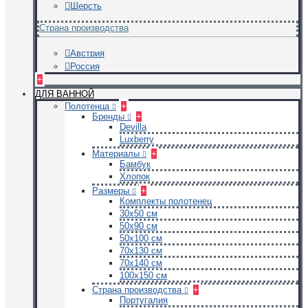
Шерсть
Страна производства
Австрия
Россия
+
ДЛЯ ВАННОЙ
Полотенца
+
Бренды
+
Devilla
Luxberry
Материалы
+
Бамбук
Хлопок
Размеры
+
Комплекты полотенец
30х50 см
50х90 см
50х100 см
70х130 см
70х140 см
100х150 см
Страна производства
+
Португалия