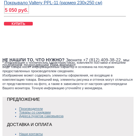
Покрывало Valtery PPL-11 (размер 230х250 см)
5 050 руб.
КУПИТЬ
НЕ НАШЛИ ТО, ЧТО НУЖНО?
Звоните +7 (812) 409-38-22, мы
*
Информация о технических характеристиках, комплекте поставки и внешнем
подберем подходящий Вам вариант.
виде товара носит информационный характер и основана на последних
предоставленных производителем сведениях.
Изображение может содержать элементы оформления, не входящие в
комплектацию товара. Внешний вид, элементы рисунка и оттенок могут отличаться
от представленного на фото, а также в зависимости от настроек цветопередачи
Вашего монитора. Точную информацию уточняйте у менеджера.
ПРЕДЛОЖЕНИЕ
Производители
Товары со скидками
Адреса пунктов самовывоза
ДОСТАВКА И ОПЛАТА
Наши контакты