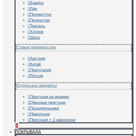
Бамбук
Лён
Поликоттон
Полиэстер
Тенсель
Хлопок
Шёлк
Страна производства
Австрия
Китай
Португалия
Россия
Отдельные предметы
Простыни на резинке
Обычные простыни
Пододеяльники
Наволочки
Простыня + 2 наволочки
+
ПОКРЫВАЛА