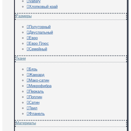
Valtery
Хлопковый край
Размеры
Полуторный
Двуспальный
Евро
Евро Плюс
Семейный
Ткани
Бязь
Жаккард
Мако-сатин
Микрофибра
Перкаль
Поплин
Сатин
Твил
Фланель
Материалы