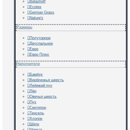
Belashoff
Ecotex
German Grass
Nature's
Размеры
Полуторное
Двуспальное
Евро
Евро Плюс
Наполнители
Бамбук
Верблюжья шерсть
Лебяжий пух
Лён
Овечья шерсть
Пух
Синтепон
Тенсель
Хлопок
Шёлк
Шерсть