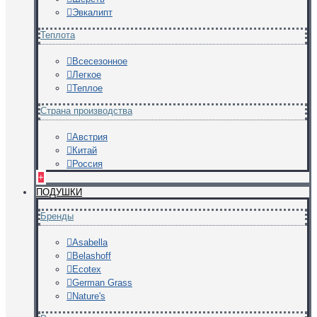
Эвкалипт
Теплота
Всесезонное
Легкое
Теплое
Страна производства
Австрия
Китай
Россия
+
ПОДУШКИ
Бренды
Asabella
Belashoff
Ecotex
German Grass
Nature's