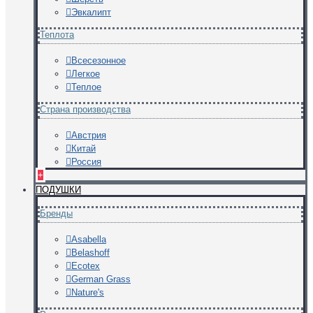
Эвкалипт
Теплота
Всесезонное
Легкое
Теплое
Страна производства
Австрия
Китай
Россия
+
ПОДУШКИ
Бренды
Asabella
Belashoff
Ecotex
German Grass
Nature's