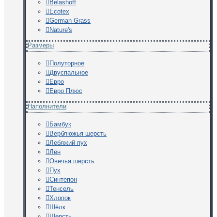
Belashoff
Ecotex
German Grass
Nature's
Размеры
Полуторное
Двуспальное
Евро
Евро Плюс
Наполнители
Бамбук
Верблюжья шерсть
Лебяжий пух
Лён
Овечья шерсть
Пух
Синтепон
Тенсель
Хлопок
Шёлк
Шерсть