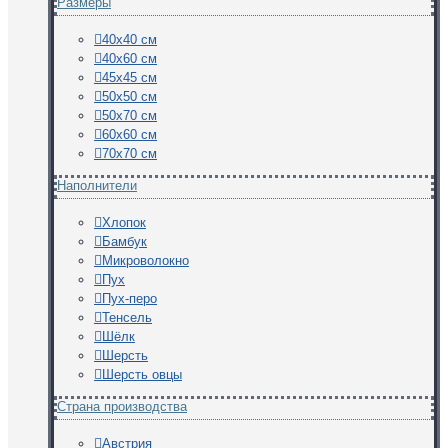
Размеры
40х40 см
40х60 см
45х45 см
50х50 см
50х70 см
60х60 см
70х70 см
Наполнители
Хлопок
Бамбук
Микроволокно
Пух
Пух-перо
Тенсель
Шёлк
Шерсть
Шерсть овцы
Страна производства
Австрия