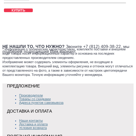
КУПИТЬ
НЕ НАШЛИ ТО, ЧТО НУЖНО?
Звоните +7 (812) 409-38-22, мы
*
Информация о технических характеристиках, комплекте поставки и внешнем
подберем подходящий Вам вариант.
виде товара носит информационный характер и основана на последних
предоставленных производителем сведениях.
Изображение может содержать элементы оформления, не входящие в
комплектацию товара. Внешний вид, элементы рисунка и оттенок могут отличаться
от представленного на фото, а также в зависимости от настроек цветопередачи
Вашего монитора. Точную информацию уточняйте у менеджера.
ПРЕДЛОЖЕНИЕ
Производители
Товары со скидками
Адреса пунктов самовывоза
ДОСТАВКА И ОПЛАТА
Наши контакты
Доставка и оплата
Условия возврата