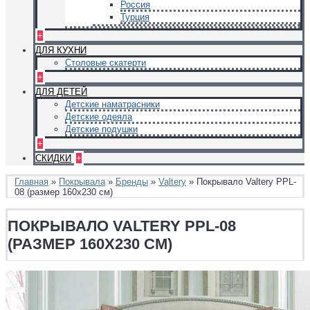
Россия
Турция
+
ДЛЯ КУХНИ
Столовые скатерти
+
ДЛЯ ДЕТЕЙ
Детские наматрасники
Детские одеяла
Детские подушки
+
СКИДКИ
+
Главная
»
Покрывала
»
Бренды
»
Valtery
» Покрывало Valtery PPL-
08 (размер 160х230 см)
ПОКРЫВАЛО VALTERY PPL-08
(РАЗМЕР 160Х230 СМ)