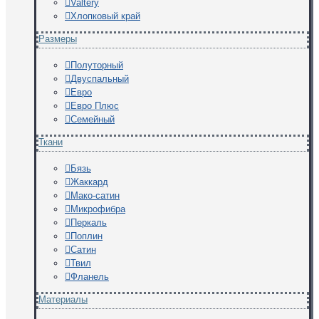
Valtery
Хлопковый край
Размеры
Полуторный
Двуспальный
Евро
Евро Плюс
Семейный
Ткани
Бязь
Жаккард
Мако-сатин
Микрофибра
Перкаль
Поплин
Сатин
Твил
Фланель
Материалы