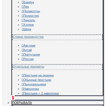
Бамбук
Лён
Поликоттон
Полиэстер
Тенсель
Хлопок
Шёлк
Страна производства
Австрия
Китай
Португалия
Россия
Отдельные предметы
Простыни на резинке
Обычные простыни
Пододеяльники
Наволочки
Простыня + 2 наволочки
+
ПОКРЫВАЛА