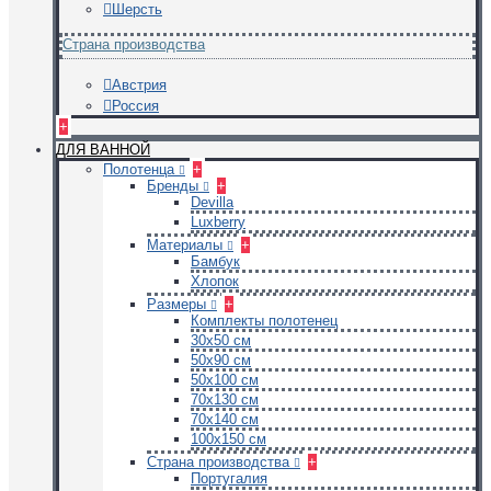
Шерсть
Страна производства
Австрия
Россия
+
ДЛЯ ВАННОЙ
Полотенца
+
Бренды
+
Devilla
Luxberry
Материалы
+
Бамбук
Хлопок
Размеры
+
Комплекты полотенец
30х50 см
50х90 см
50х100 см
70х130 см
70х140 см
100х150 см
Страна производства
+
Португалия