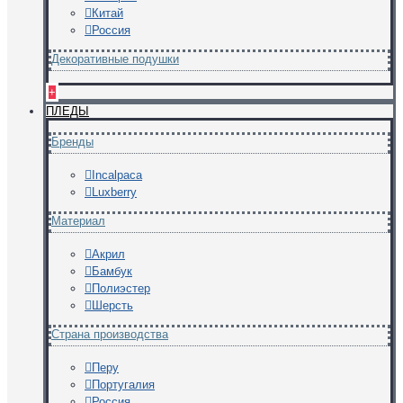
Китай
Россия
Декоративные подушки
+
ПЛЕДЫ
Бренды
Incalpaca
Luxberry
Материал
Акрил
Бамбук
Полиэстер
Шерсть
Страна производства
Перу
Португалия
Россия