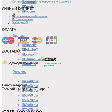
Австрия
Согласие на обработку персональных данных
Китай
ЛИЧНЫЙ КАБИНЕТ
Россия
+
Персональная информация
История заказов
Закладки (
0
)
ПОДУШКИ
ОПЛАТА
Бренды
Asabella
Belashoff
ДОСТАВКА
Ecotex
German Grass
Nature's
Размеры
40х40 см
Санкт-Петербург,
40х60 см
Трамвайный пр-т, д. 17, корп. 2
45х45 см
50х50 см
50х70 см
60х60 см
70х70 см
+7 (812)