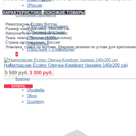
Россия
ХАРАКТЕРИСТИКИ
ПОХОЖИЕ ТОВАРЫ
Отдельные предметы
Наматрасник Ecotex Коттон
Простыни на резинке
Размер наматрасника: 140x200 см
Обычные простыни
Наполнитель: хлопковое волокно
Пододеяльники
Ткань чехла: Поплин (100% хлопок)
Страна изготовления: Россия
Наволочки
Упаковка: сумка на молнии, Широкие резинки по углам для крепления
Простыня + 2 наволочки
+
ПОКРЫВАЛА
Наматрасник Ecotex Овечка-Комфорт (размер 140x200 см)
5 500 руб.
3 300 руб.
Бренды
КУПИТЬ
Asabella
Bovi
Luxberry
Stile Tex
Valtery
Размеры
150х210 см