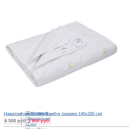
Хлопок и полиэстер
Страна производства
Китай
Португалия
Россия
+
ОДЕЯЛА
Бренды
Asabella
Belashoff
Ecotex
German Grass
Nature's
Размеры
Полуторное
Наматрасник Ecotex Бамбук (размер 140x200 см)
Двуспальное
6 500 руб.
3 900 руб.
Евро