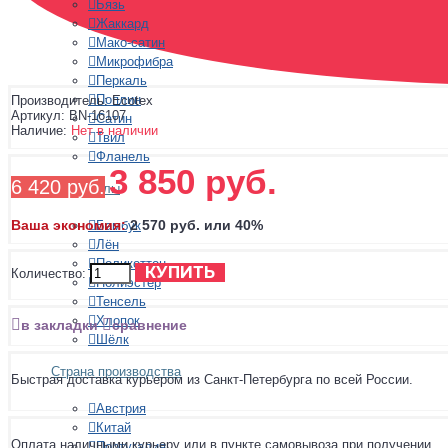
Бязь
Жаккард
Мако-сатин
Микрофибра
Перкаль
Поплин
Производитель:
Ecotex
Артикул:
BN-16107
Сатин
Наличие:
Нет в наличии
Твил
Фланель
3 850 руб.
6 420 руб.
Материалы
Ваша экономия:
2 570 руб. или 40%
Бамбук
Лён
Поликоттон
КУПИТЬ
Количество:
Полиэстер
Тенсель
Хлопок
в закладки
сравнение
Шёлк
Страна производства
Быстрая доставка курьером из Санкт-Петербурга по всей России.
Австрия
Китай
Оплата наличными курьеру или в пункте самовывоза при получении.
Португалия