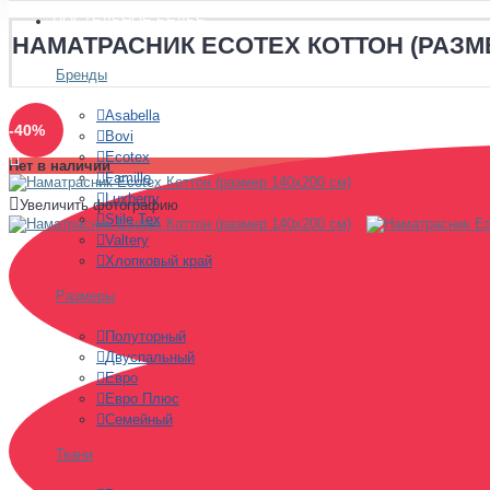
ПОСТЕЛЬНОЕ БЕЛЬЕ
НАМАТРАСНИК ECOTEX КОТТОН (РАЗМЕ
Бренды
Asabella
-40%
Bovi
Ecotex
Нет в наличии
Famille
Luxberry
Увеличить фотографию
Stile Tex
Valtery
Хлопковый край
Размеры
Полуторный
Двуспальный
Евро
Евро Плюс
Семейный
Ткани